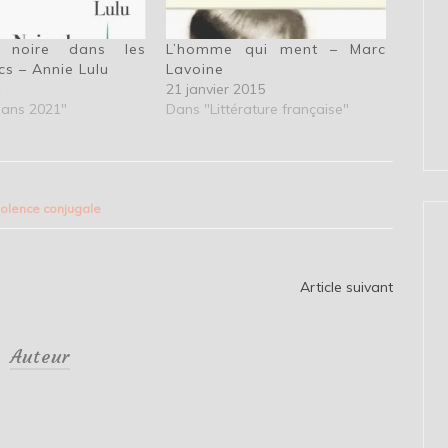
noire dans les
L’homme qui ment – Marc
cs – Annie Lulu
Lavoine
1
21 janvier 2015
ans 2021"
Dans "Littérature française"
iolence conjugale
Article suivant
Auteur