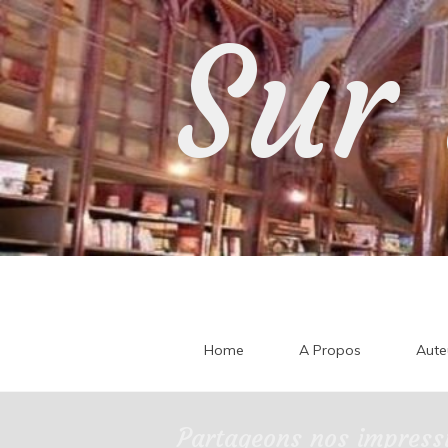
Skip
Sur 
to
content
Home
A Propos
Aute
Partageons nos impressi