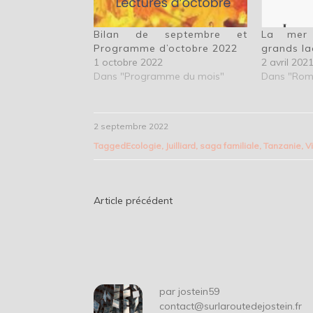
Bilan de septembre et
La mer 
Programme d’octobre 2022
grands la
1 octobre 2022
2 avril 202
Dans "Programme du mois"
Dans "Rom
2 septembre 2022
Tagged
Ecologie
,
Juilliard
,
saga familiale
,
Tanzanie
,
V
Navigation
Article précédent
de
l’article
par
jostein59
contact@surlaroutedejostein.fr