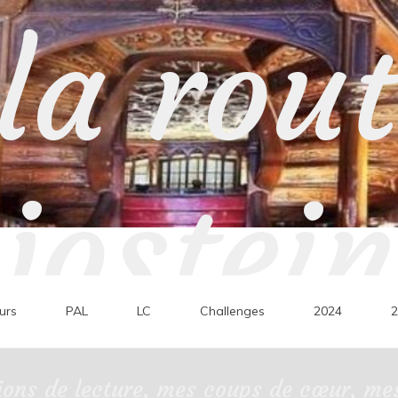
la rou
jostein
urs
PAL
LC
Challenges
2024
2
ons de lecture, mes coups de cœur, mes 