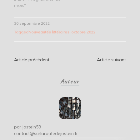
mois"
30 septembre 2022
Tagged
Nouveautés littéraires
,
octobre 2022
Navigation
Article précédent
Article suivant
de
Auteur
l’article
par
jostein59
contact@surlaroutedejostein.fr