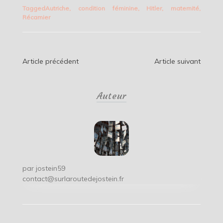
Tagged
Autriche
,
condition féminine
,
Hitler
,
maternité
,
Récamier
Navigation
Article précédent
Article suivant
de
Auteur
l’article
par
jostein59
contact@surlaroutedejostein.fr