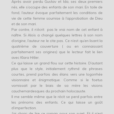
Après avoir perdu Gustav et Ida, ses deux premiers
nés, elle s’occupe des enfants de son mari. En toile de
fond, l’auteur évoque parfaitement les conditions de
vie de cette femme soumise à l’approbation de Dieu
et de son mari.
Par contre, il n’écrit pas le vrai nom de cet enfant à
naître. Si Aloïs a changé quelques lettres à son nom
d’origine, l’auteur ne le cite pas. Ce n’est qu’en lisant la
quatrième de couverture ( ou en connaissant
parfaitement ses origines) que le lecteur fait le lien
avec Klara Hitler.
Ce qui laisse un grand flou sur cette histoire. D’autant
plus que le style, initialement rythmé de phrases
courtes, prend parfois des élans vers une logorrhée
visionnaire et énigmatique. Comme si le foetus
vomissait par le biais de sa mère les visions
cauchemardesques du prochain holocauste.
Il me semble même que le récit se perd parfois entre
les prénoms des enfants. Ce qui laisse un goût
d’imperfection.
J’ai choisi de lire ce roman pour son sujet. Et il n’est