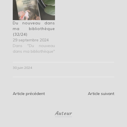
Du nouveau dans
ma bibliothèque
(32/24)
29 septembre 2024
Dans "Du nouveau
dans ma bibliothèque"
30 juin 2024
Navigation
Article précédent
Article suivant
de
Auteur
l’article