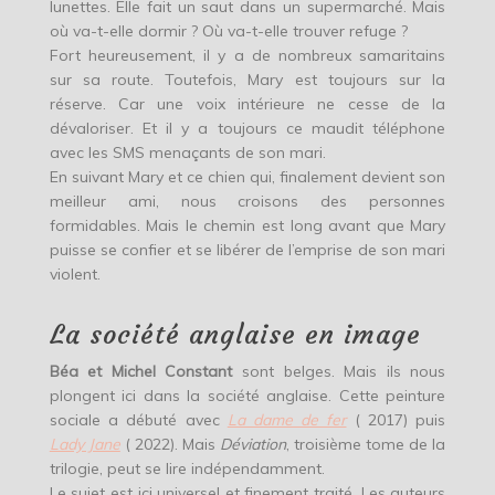
lunettes. Elle fait un saut dans un supermarché. Mais
où va-t-elle dormir ? Où va-t-elle trouver refuge ?
Fort heureusement, il y a de nombreux samaritains
sur sa route. Toutefois, Mary est toujours sur la
réserve. Car une voix intérieure ne cesse de la
dévaloriser. Et il y a toujours ce maudit téléphone
avec les SMS menaçants de son mari.
En suivant Mary et ce chien qui, finalement devient son
meilleur ami, nous croisons des personnes
formidables. Mais le chemin est long avant que Mary
puisse se confier et se libérer de l’emprise de son mari
violent.
La société anglaise en image
Béa et Michel Constant
sont belges. Mais ils nous
plongent ici dans la société anglaise. Cette peinture
sociale a débuté avec
La dame de fer
( 2017) puis
Lady Jane
( 2022). Mais
Déviation
, troisième tome de la
trilogie, peut se lire indépendamment.
Le sujet est ici universel et finement traité. Les auteurs