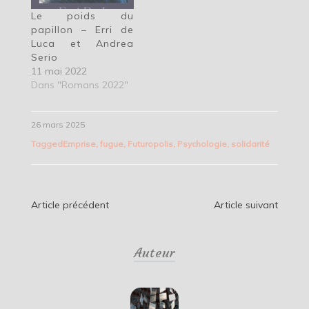
Le poids du
papillon – Erri de
Luca et Andrea
Serio
11 mai 2022
Dans "Romans 2022"
26 mars 2025
Tagged
Emprise
,
fugue
,
Futuropolis
,
Psychologie
,
solidarité
Navigation
Article précédent
Article suivant
de
Auteur
l’article