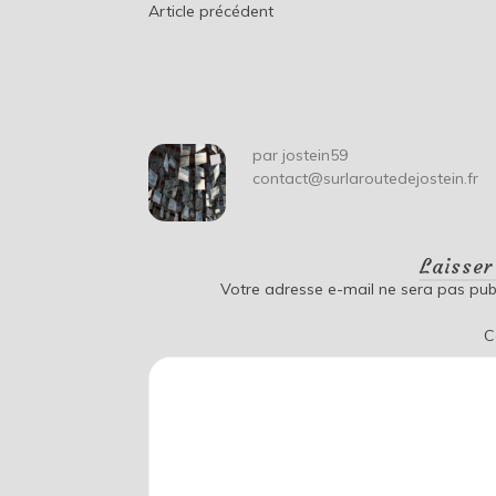
Navigation
Article précédent
de
l’article
par
jostein59
contact@surlaroutedejostein.fr
Laisse
Votre adresse e-mail ne sera pas publ
C