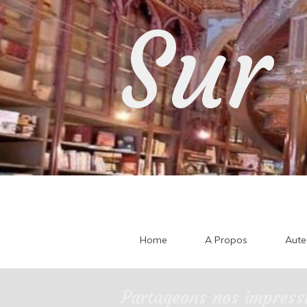
Skip
Sur 
to
content
Home
A Propos
Aute
Partageons nos impressi