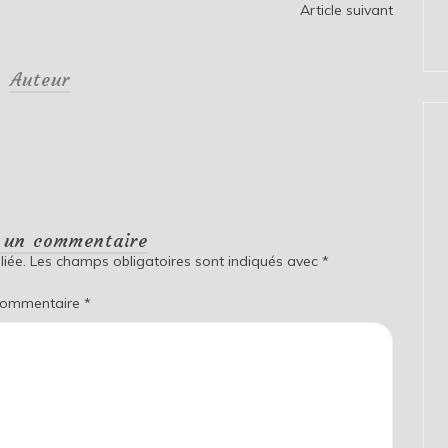
Article suivant
Auteur
r un commentaire
iée.
Les champs obligatoires sont indiqués avec
*
ommentaire
*