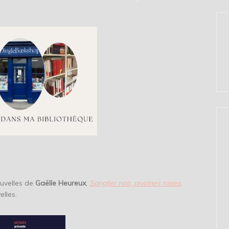
nouvelles de
Gaëlle Heureux
,
Sanglier noir, pivoines roses
.
elles.