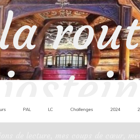
la rou
jostein
urs
PAL
LC
Challenges
2024
2
ons de lecture, mes coups de cœur, mes 