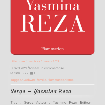
Littérature française
/
Romans 2021
12 avril 2021
/Laisser un commentaire
on
Serge
560 mots
1
–
Tagged
Auschwitz
,
famille
,
Flammarion
,
fratrie
Yasmina
Reza
Serge – Yasmina Reza
Titre : Serge Auteur : Yasmina Reza Editeur :