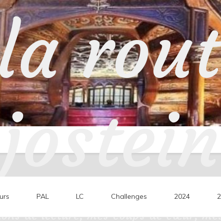
la rou
jostein
urs
PAL
LC
Challenges
2024
2
ons de lecture, mes coups de cœur, mes 