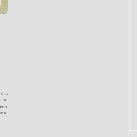
 ont
lusa
elle
como