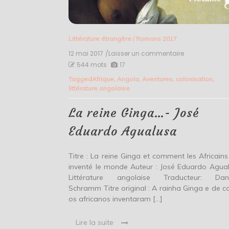
Littérature étrangère
/
Romans 2017
12 mai 2017
/Laisser un commentaire
on
La
544 mots
17
reine
Tagged
Afrique
,
Angola
,
Aventures
,
colonisation
,
Ginga…-
littérature angolaise
José
Eduardo
Agualusa
La reine Ginga…- José
Eduardo Agualusa
Titre : La reine Ginga et comment les Africains
inventé le monde Auteur : José Eduardo Agua
Littérature angolaise Traducteur: Dani
Schramm Titre original : A rainha Ginga e de 
os africanos inventaram […]
Lire la suite