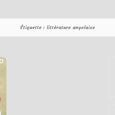
Étiquette :
littérature angolaise