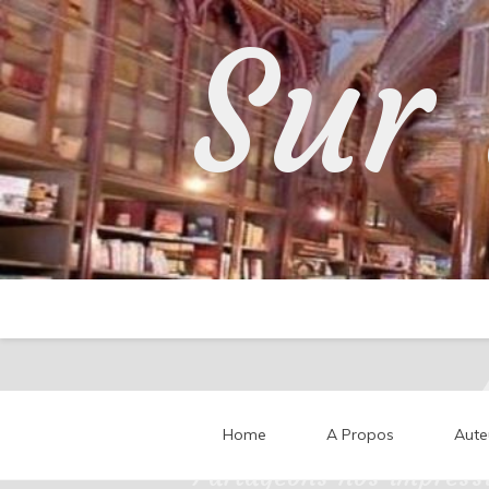
Skip
Sur 
to
content
Home
A Propos
Aute
Partageons nos impressi