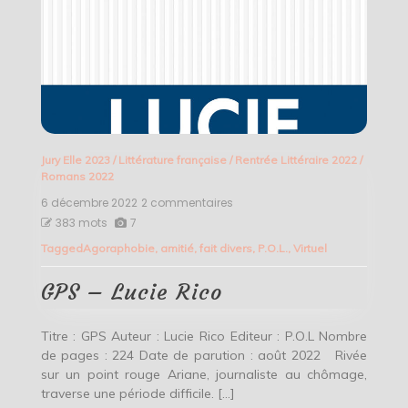
Jury Elle 2023
/
Littérature française
/
Rentrée Littéraire 2022
/
Romans 2022
6 décembre 2022
2 commentaires
sur
GPS
383 mots
7
–
Tagged
Agoraphobie
,
amitié
,
fait divers
,
P.O.L.
,
Virtuel
Lucie
Rico
GPS – Lucie Rico
Titre : GPS Auteur : Lucie Rico Editeur : P.O.L Nombre
de pages : 224 Date de parution : août 2022 Rivée
sur un point rouge Ariane, journaliste au chômage,
traverse une période difficile. […]