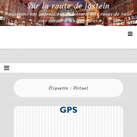
Skip
Sur la route de jostein
to
Partageons nos impressions de lecture, mes coups de cœur,
content
mes découvertes littéraires.
Étiquette :
Virtuel