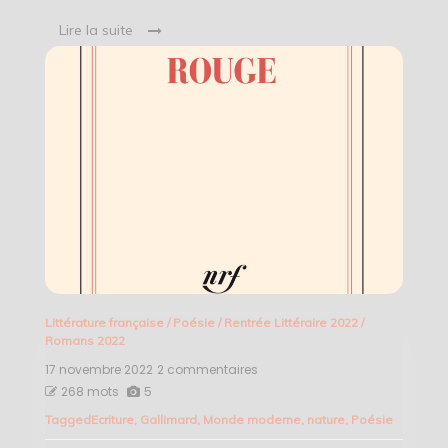
Lire la suite
Littérature française
/
Poésie
/
Rentrée Littéraire 2022
/
Romans 2022
17 novembre 2022
2 commentaires
sur
Le
268 mots
5
muguet
Tagged
Ecriture
,
Gallimard
,
Monde moderne
,
nature
,
Poésie
rouge
–