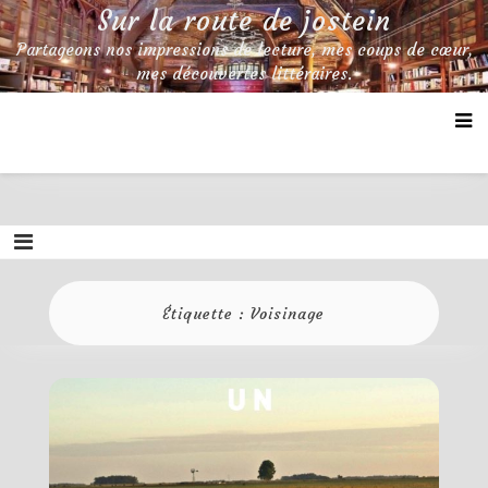
Skip
Sur la route de jostein
to
Partageons nos impressions de lecture, mes coups de cœur,
content
mes découvertes littéraires.
Étiquette :
Voisinage