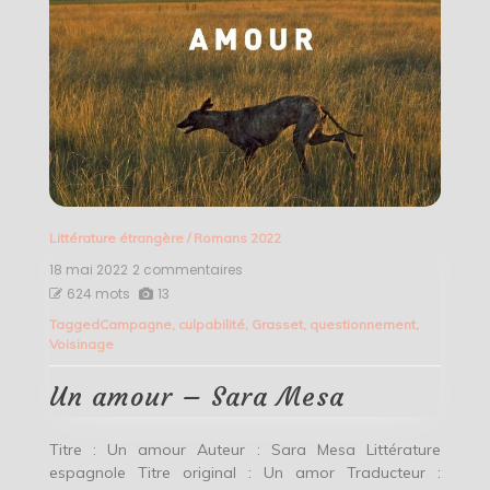
Littérature étrangère
/
Romans 2022
18 mai 2022
2 commentaires
sur
Un
624 mots
13
amour
Tagged
Campagne
,
culpabilité
,
Grasset
,
questionnement
,
–
Voisinage
Sara
Mesa
Un amour – Sara Mesa
Titre : Un amour Auteur : Sara Mesa Littérature
espagnole Titre original : Un amor Traducteur :