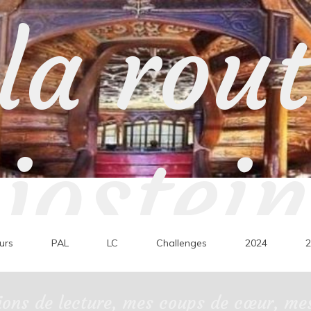
la rou
jostein
urs
PAL
LC
Challenges
2024
2
ons de lecture, mes coups de cœur, mes 