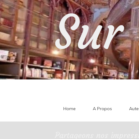
Skip
Sur 
to
content
Home
A Propos
Aute
Partageons nos impressi