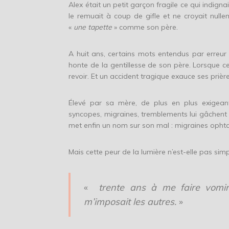
Alex était un petit garçon fragile ce qui indign
le remuait à coup de gifle et ne croyait null
«
une tapette
» comme son père.
A huit ans, certains mots entendus par erreur m
honte de la gentillesse de son père. Lorsque c
revoir. Et un accident tragique exauce ses prière
Élevé par sa mère, de plus en plus exigeant
syncopes, migraines, tremblements lui gâchent s
met enfin un nom sur son mal : migraines opht
Mais cette peur de la lumière n’est-elle pas sim
«
trente ans à me faire vomir,
m’imposait les autres.
»