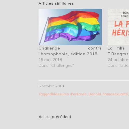
Articles similaires
Challenge contre
La fille
l’homophobie, édition 2018
T.Bengts
19 mai 2018
24 octobre
Dans "Challenges"
Dans "Litté
5 octobre 2018
Tagged
blessures d'enfance
,
Denoël
,
homosexualité
Navigation
Article précédent