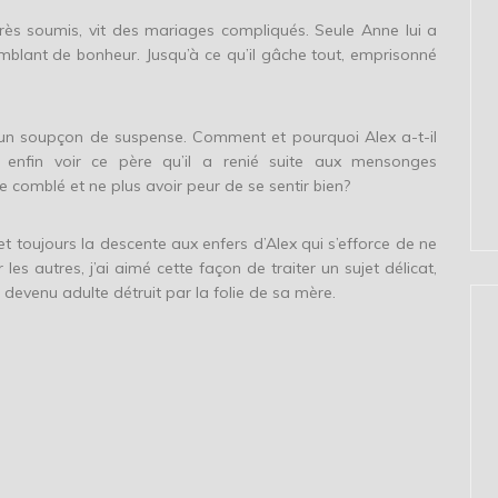
très soumis, vit des mariages compliqués. Seule Anne lui a
 semblant de bonheur. Jusqu’à ce qu’il gâche tout, emprisonné
c un soupçon de suspense. Comment et pourquoi Alex a-t-il
l enfin voir ce père qu’il a renié suite aux mensonges
e comblé et ne plus avoir peur de se sentir bien?
et toujours la descente aux enfers d’Alex qui s’efforce de ne
 les autres, j’ai aimé cette façon de traiter un sujet délicat,
devenu adulte détruit par la folie de sa mère.