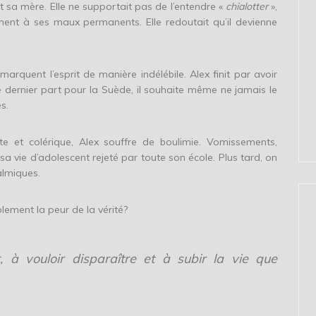
ait sa mère. Elle ne supportait pas de l’entendre «
chialotter
»,
ement à ses maux permanents. Elle redoutait qu’il devienne
arquent l’esprit de manière indélébile. Alex finit par avoir
e dernier part pour la Suède, il souhaite même ne jamais le
s.
e et colérique, Alex souffre de boulimie. Vomissements,
a vie d’adolescent rejeté par toute son école. Plus tard, on
almiques.
plement la peur de la vérité?
 à vouloir disparaître et à subir la vie que