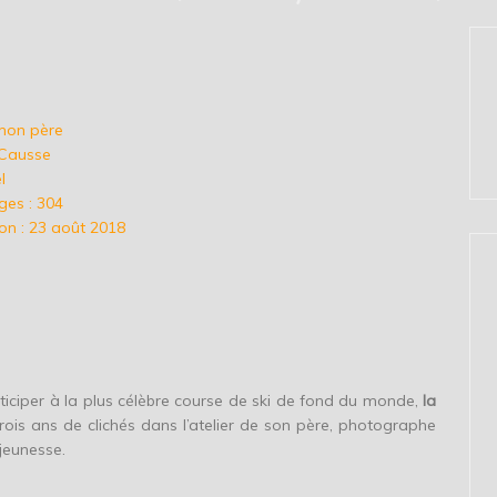
 mon père
 Causse
l
es :
304
on :
23
août 2018
rticiper à la plus célèbre course de ski de fond du monde,
la
trois ans de clichés dans l’atelier de son père, photographe
jeunesse.