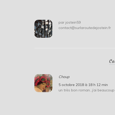
de
l’article
par
jostein59
contact@surlaroutedejostein.fr
Co
Choup
5 octobre 2018 à 18 h 12 min
un très bon roman…j’ai beaucoup