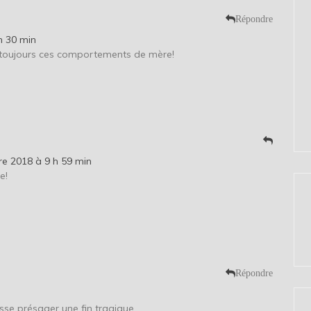
Répondre
h 30 min
 toujours ces comportements de mère!
re 2018 à 9 h 59 min
e!
Répondre
laisse présager une fin tragique.