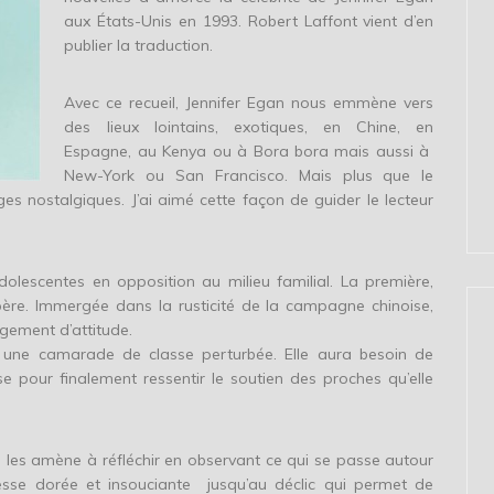
aux États-Unis en 1993. Robert Laffont vient d’en
publier la traduction.
Avec ce recueil, Jennifer Egan nous emmène vers
des lieux lointains, exotiques, en Chine, en
Espagne, au Kenya ou à Bora bora mais aussi à
New-York ou San Francisco. Mais plus que le
es nostalgiques. J’ai aimé cette façon de guider le lecteur
lescentes en opposition au milieu familial. La première,
père. Immergée dans la rusticité de la campagne chinoise,
ngement d’attitude.
 une camarade de classe perturbée. Elle aura besoin de
ise pour finalement ressentir le soutien des proches qu’elle
, les amène à réfléchir en observant ce qui se passe autour
nesse dorée et insouciante jusqu’au déclic qui permet de