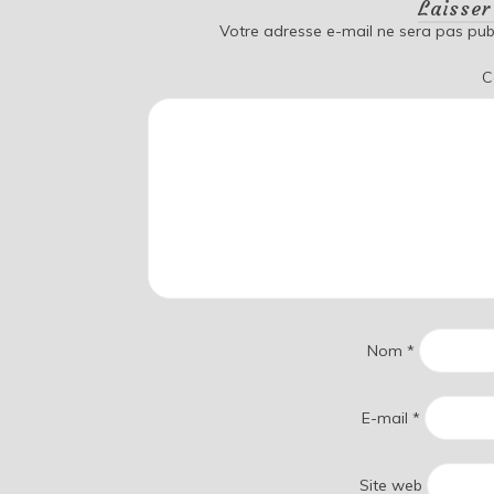
Laisse
Votre adresse e-mail ne sera pas publ
C
Nom
*
E-mail
*
Site web