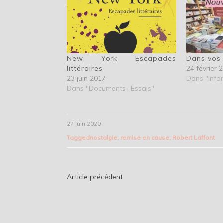
New York Escapades
Dans vos 
littéraires
24 février 
23 juin 2017
Dans "Info
Dans "Documents- Essais"
27 juin 2020
Tagged
nostalgie
,
remise en cause
,
Robert Laffont
Navigation
Article précédent
de
l’article