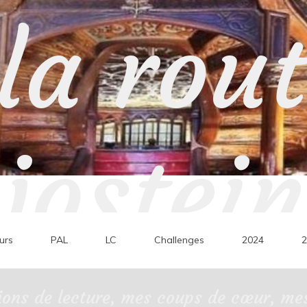
la rou
jostein
urs
PAL
LC
Challenges
2024
2
ons de lecture, mes coups de cœur, mes 