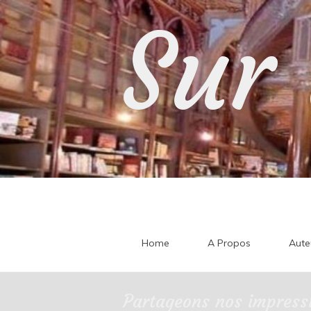
Skip
Sur 
to
content
Home
A Propos
Aute
Partageons nos impressi