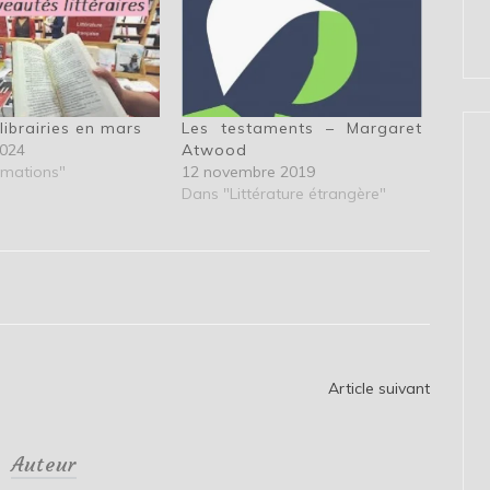
librairies en mars
Les testaments – Margaret
2024
Atwood
rmations"
12 novembre 2019
Dans "Littérature étrangère"
Article suivant
Auteur