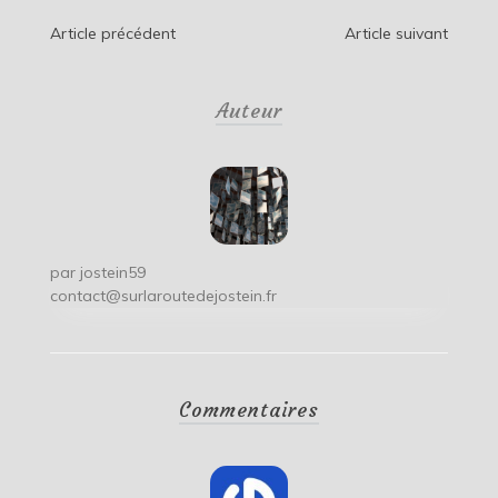
Navigation
Article précédent
Article suivant
de
Auteur
l’article
par
jostein59
contact@surlaroutedejostein.fr
Commentaires