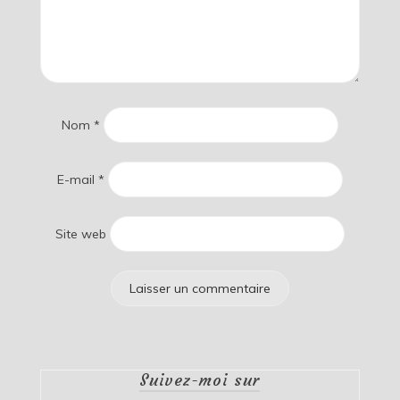
Nom
*
E-mail
*
Site web
Suivez-moi sur