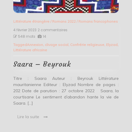
Littérature étrangère
/
Romans 2022
/
Romans francophones
4 février 2023
2 commentaires
sur
Saara
548 mots
14
–
Tagged
Annexion
,
clivage social
,
Confrérie religieuse
,
Elyzad
,
Beyrouk
Littérature africaine
Saara – Beyrouk
Titre : Saara Auteur : Beyrouk Littérature
mauritanienne Editeur : Elyzad Nombre de pages :
202 Date de parution : 27 octobre 2022 Saara, la
courtisane Le sentiment d’abandon hante la vie de
Saara. […]
Lire la suite