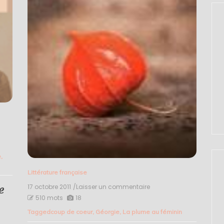
e
,
Littérature française
y
e
17 octobre 2011
/Laisser un commentaire
on
La
510 mots
18
mer
Tagged
coup de coeur
,
Géorgie
,
La plume au féminin
noire
–