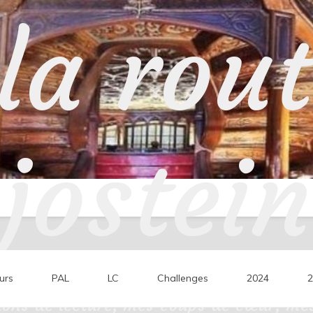
la rou
jostein
urs
PAL
LC
Challenges
2024
2
ons de lecture, mes coups de cœur, mes 