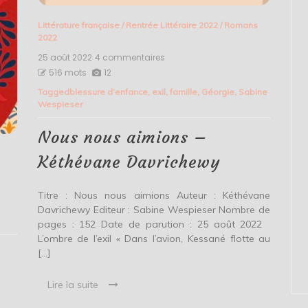
Littérature française
/
Rentrée Littéraire 2022
/
Romans
2022
25 août 2022
4 commentaires
sur
Nous
516 mots
12
nous
Tagged
blessure d’enfance
,
exil
,
famille
,
Géorgie
,
Sabine
aimions
Wespieser
–
Kéthévane
Davrichewy
Nous nous aimions –
Kéthévane Davrichewy
Titre : Nous nous aimions Auteur : Kéthévane
Davrichewy Editeur : Sabine Wespieser Nombre de
pages : 152 Date de parution : 25 août 2022
L’ombre de l’exil « Dans l’avion, Kessané flotte au
[…]
Lire la suite