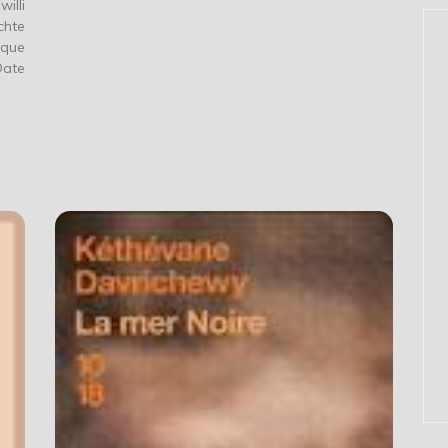
illi
chte
ique
Date