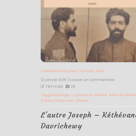
Littérature française
/
Romans 2016
12 janvier 2016
/Laisser un commentaire
on
L’autre
784 mots
29
Joseph
Tagged
Géorgie
,
La plume au féminin
,
Récit de famill
–
Sabine Wespieser
,
Staline
Kéthévane
Davrichew
L’autre Joseph – Kéthévan
Davrichewy