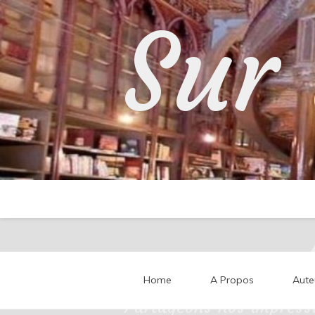
Skip
Sur 
to
content
Home
A Propos
Aute
Partageons nos impressi