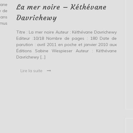
vane
Kéthévane
La mer noire – Kéthévane
Davrichewy
e de
Davrichewy
Dans
émus
Titre : La mer noire Auteur : Kéthévane Davrichewy
Editeur :10/18 Nombre de pages : 180 Date de
parution : avril 2011 en poche et janvier 2010 aux
Éditions Sabine Wespieser Auteur : Kéthévane
Davrichewy […]
Lire la suite