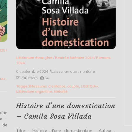
025
/
Littérature étrangère
/
Rentrée littéraire 2024
/
Romans
2024
6 septembre 2024
/Laisser un commentaire
on
Histoire
730 mots
14
IA+
,
d’une
Tagged
blessures d'enfance
,
couple
,
LGBTQIA+
,
domestication
Littérature argentine
,
Métailié
–
Camila
Sosa
Histoire d’une domestication
Villada
arie
– Camila Sosa Villada
ur :
 de
Titre : Histoire d’une domestication Auteur :