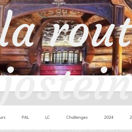
la rou
jostein
urs
PAL
LC
Challenges
2024
2
ons de lecture, mes coups de cœur, mes 