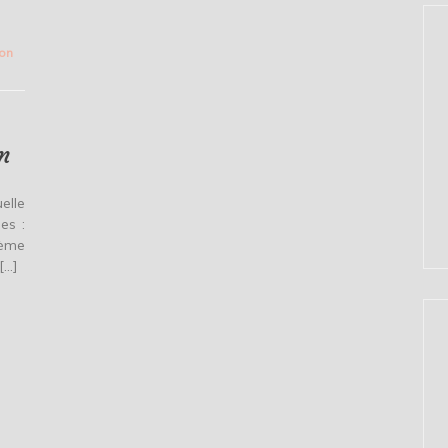
on
m
elle
es :
ième
[…]