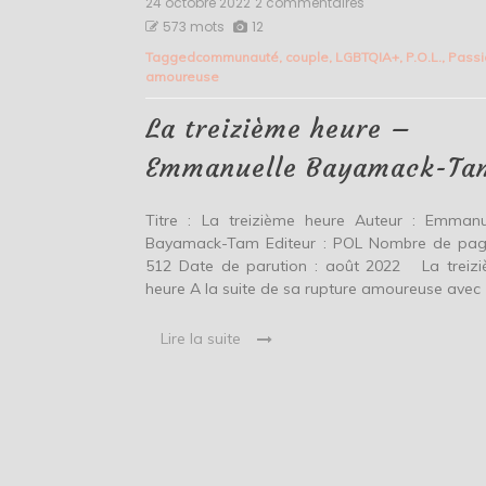
24 octobre 2022
2 commentaires
sur
La
573 mots
12
treizième
Tagged
communauté
,
couple
,
LGBTQIA+
,
P.O.L.
,
Passi
heure
amoureuse
–
Emmanuelle
Bayamack-
La treizième heure –
Tam
Emmanuelle Bayamack-Ta
Titre : La treizième heure Auteur : Emmanu
Bayamack-Tam Editeur : POL Nombre de pag
512 Date de parution : août 2022 La treiz
heure A la suite de sa rupture amoureuse avec 
Lire la suite