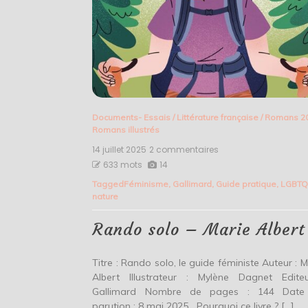
Documents- Essais
/
Littérature française
/
Romans 2
Romans illustrés
14 juillet 2025
2 commentaires
sur
Rando
633 mots
14
solo
Tagged
Féminisme
,
Gallimard
,
Guide pratique
,
LGBTQ
–
nature
Marie
Albert
Rando solo – Marie Albert
Titre : Rando solo, le guide féministe Auteur : M
Albert Illustrateur : Mylène Dagnet Edite
Gallimard Nombre de pages : 144 Date
parution : 8 mai 2025 Pourquoi ce livre ? […]