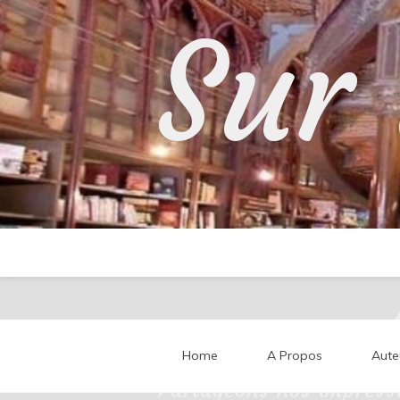
Skip
Sur 
to
content
Home
A Propos
Aute
Partageons nos impressi