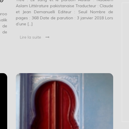
oo
Aslam Littérature pakistanaise Traducteur : Claude
et Jean Demanuelli Editeur : Seuil Nombre de
roo
pages : 368 Date de parution : 3 janvier 2018 Lors
alik
d’une […]
e de
e de
Lire la suite