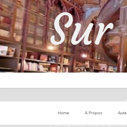
Skip
Sur 
to
content
Home
A Propos
Aute
Partageons nos impressi