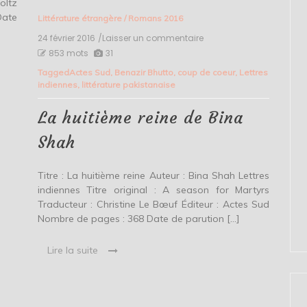
oltz
Date
Littérature étrangère
/
Romans 2016
24 février 2016
/Laisser un commentaire
on
La
853 mots
31
huitième
Tagged
Actes Sud
,
Benazir Bhutto
,
coup de coeur
,
Lettres
reine
indiennes
,
littérature pakistanaise
de
Bina
Shah
La huitième reine de Bina
Shah
Titre : La huitième reine Auteur : Bina Shah Lettres
indiennes Titre original : A season for Martyrs
Traducteur : Christine Le Bœuf Éditeur : Actes Sud
Nombre de pages : 368 Date de parution […]
Lire la suite