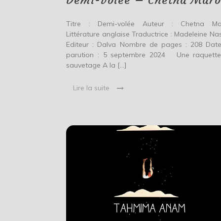
Demi-volée – Chetna Mar
Titre : Demi-volée Auteur : Chetna Ma
Littérature anglaise Traductrice : Madeleine Nas
Editeur : Dalva Nombre de pages : 208 Dat
parution : 5 septembre 2024 Une raquett
sauvetage A la […]
Lire la suite