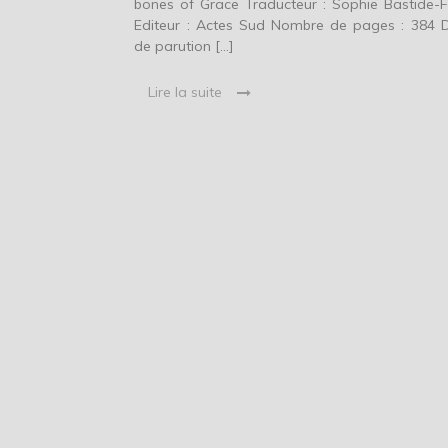
bones of Grace Traducteur : Sophie Bastide-F
Editeur : Actes Sud Nombre de pages : 384 
de parution […]
Lire la suite