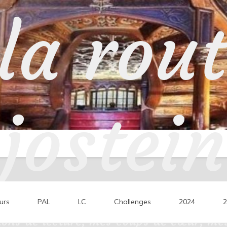
la rou
jostein
urs
PAL
LC
Challenges
2024
2
ons de lecture, mes coups de cœur, mes 