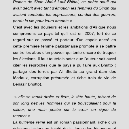
Reines de Shah Abdul Latif Bhittai, ce poète soufi qui
avait décrit avec tant d’émotion les femmes du Sindh qui
avaient combattu les oppresseurs, conduit des guerres,
perdu la vie pour leurs amants.
«
C’est avec les douleurs et les ambitions d’Ali que nous
comprenons ce pays tel qu’il est en 2007, fort de ce
regard sur ce passé et porteur d’un espoir ancré en
cette première femme pakistanaise prompte à se battre
contre les abus d’un pouvoir qui tente encore de truquer
les élections. Il faut toutefois noter que l’auteur sait aussi
citer les reproches que le pays a pu faire aux Bhutto (
partage des terres par Ali Bhutto au grand dam des
féodaux, corruption présumée et riche train de vie de
Benazir Bhutto).
»
elle se tenait droite et fière, la tête haute, toisant de
son long nez les hommes qui se bousculaient pour la
saluer, une main posée sur le cœur en signe de
respect.
«
La huitième reine
est un roman passionnant, riche d’un
éclairage historique teinté de la force des légendes et