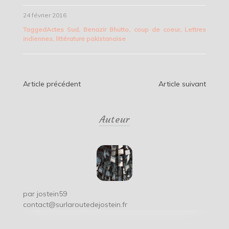
24 février 2016
Tagged
Actes Sud
,
Benazir Bhutto
,
coup de coeur
,
Lettres
indiennes
,
littérature pakistanaise
Navigation
Article précédent
Article suivant
de
Auteur
l’article
par
jostein59
contact@surlaroutedejostein.fr