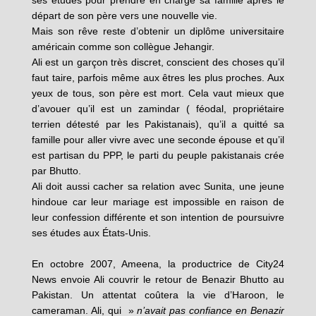
ses études pour prendre en charge sa famille après le
départ de son père vers une nouvelle vie.
Mais son rêve reste d’obtenir un diplôme universitaire
américain comme son collègue Jehangir.
Ali est un garçon très discret, conscient des choses qu’il
faut taire, parfois même aux êtres les plus proches. Aux
yeux de tous, son père est mort. Cela vaut mieux que
d’avouer qu’il est un zamindar ( féodal, propriétaire
terrien détesté par les Pakistanais), qu’il a quitté sa
famille pour aller vivre avec une seconde épouse et qu’il
est partisan du PPP, le parti du peuple pakistanais crée
par Bhutto.
Ali doit aussi cacher sa relation avec Sunita, une jeune
hindoue car leur mariage est impossible en raison de
leur confession différente et son intention de poursuivre
ses études aux États-Unis.
En octobre 2007, Ameena, la productrice de City24
News envoie Ali couvrir le retour de Benazir Bhutto au
Pakistan. Un attentat coûtera la vie d’Haroon, le
cameraman. Ali, qui »
n’avait pas confiance en Benazir