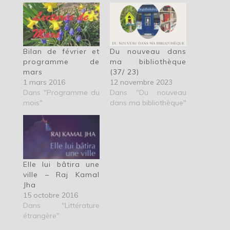
Bilan de février et
Du nouveau dans
programme de
ma bibliothèque
mars
(37/ 23)
1 mars 2016
12 novembre 2023
Dans "Programme du
Dans "Du nouveau
mois"
dans ma bibliothèque"
Elle lui bâtira une
ville – Raj Kamal
Jha
15 octobre 2016
Dans "Littérature
étrangère"