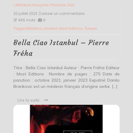
Littérature française
/
Romans 2021
20 juillet 2023
/Laisser un commentaire
on
Bella
465 mots
9
Ciao
Tagged
délation
,
Istanbul
,
Most Editions
,
Turquie
Istanbul
–
Pierre
Bella Ciao Istanbul – Pierre
Fréha
Fréha
Titre : Bella Ciao Istanbul Auteur : Pierre Fréha Editeur
: Most Editions Nombre de pages : 275 Date de
parution : octobre 2021, janvier 2023 Expatrié Danilo
Brankovic est un médecin français d’origine serbe. […]
Lire la suite