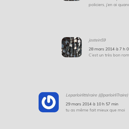
policiers, j’en ai qu
jostein59
28 mars 2014 à 7 h 
C’est un très bon ro
Leparloirlittéraire (@parloirliTraire)
29 mars 2014 à 10 h 57 min
tu as même fait mieux que moi