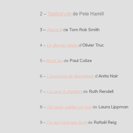
2 –
Tabloid city
de Pete Hamill
3 –
Agent 6
d
e Tom Rob Smith
4 –
Le dernier lapon
d
‘Olivier Truc
5 –
Back up
de
Paul Colize
6 –
L’inconnue de Bangalore
d’
Anita Nair
7 –
La cave à charbon
de
Ruth Rendell
8 –
J’ai voulu oublier ce jour
de
Laura Lippman
9 –
Ce qui n’est pas écrit
de
Rafaël Reig