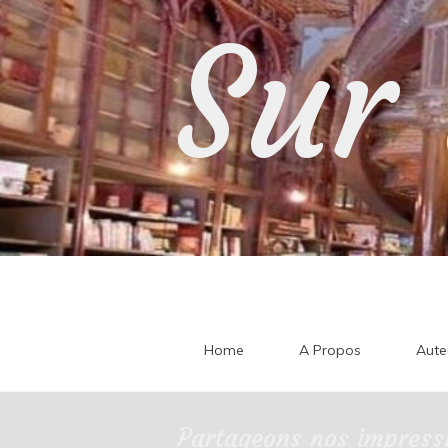
Skip
Sur 
to
content
Home
A Propos
Aute
Partageons nos impressi