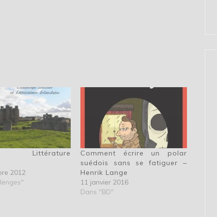
ge Littérature
Comment écrire un polar
e
suédois sans se fatiguer –
bre 2012
Henrik Lange
lenges"
11 janvier 2016
Dans "BD"