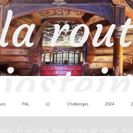
la rou
jostein
urs
PAL
LC
Challenges
2024
2
ons de lecture, mes coups de cœur, mes 