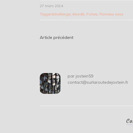
27 mars 2014
Tagged
challenge
,
Monde
,
Polars
,
Romans noirs
Navigation
Article précédent
de
l’article
par
jostein59
contact@surlaroutedejostein.fr
Co