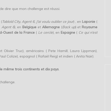
) de dire que mon challenge est réussi.
(
Tabloïd City, Agent 6, J’ai voulu oublier ce jour
) , en
Laponie
(
(
Agent 6
), en
Belgique
et
Allemagne
(
Back up
) et
Royaume
d-Ouest de la France
(
Le cercle
), en
Espagne
(
Ce qui n’est
t Olivier Truc), américains ( Pete Hamill, Laura Lippman),
ul Colize), espagnol ( Rafaël Reig) et indien ( Anita Nair).
e même trois continents et dix pays
.
challenge.