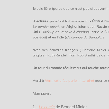
Je suis fière (parce que ce n’est pas si souvent
9 lectures
qui m’ont fait voyager aux
États-Unis
Le dernier lapon
), en
Afghanistan
et en
Russie
Uni
(
Back up et La cave à charbon
), dans
le Su
pas écrit
) et en
Inde
(
L’inconnue du Bangalore
)
avec des écrivains français ( Bernard Minier e
anglais ( Ruth Rendell, Tom Rob Smith), belge (Pa
Un tour du monde réduit mais qui touche tout d
Merci à
Vermicélia (Le parloir littéraire)
pour ce 
Mon suivi
:
1 –
Le cercle
de Bernard Minier