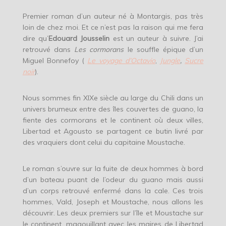
Premier roman d’un auteur né à Montargis, pas très
loin de chez moi. Et ce n’est pas la raison qui me fera
dire qu’
Edouard Jousselin
est un auteur à suivre. J’ai
retrouvé dans
Les cormorans
le souffle épique d’un
Miguel Bonnefoy (
Le voyage d’Octavio
,
Jungle
,
Sucre
noir
).
Nous sommes fin XIXe siècle au large du Chili dans un
univers brumeux entre des îles couvertes de guano, la
fiente des cormorans et le continent où deux villes,
Libertad et Agousto se partagent ce butin livré par
des vraquiers dont celui du capitaine Moustache.
Le roman s’ouvre sur la fuite de deux hommes à bord
d’un bateau puant de l’odeur du guano mais aussi
d’un corps retrouvé enfermé dans la cale. Ces trois
hommes, Vald, Joseph et Moustache, nous allons les
découvrir. Les deux premiers sur l’île et Moustache sur
le continent, magouillant avec les maires de Libertad