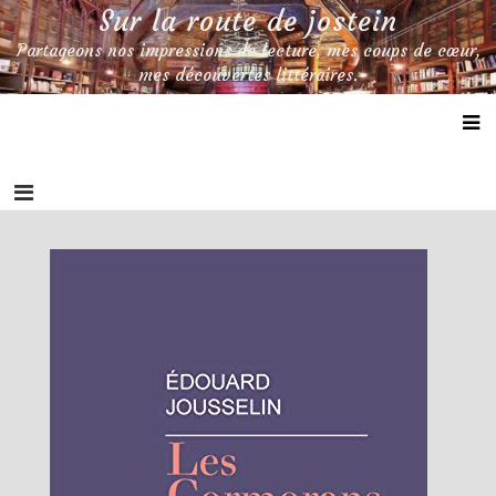
Skip
Sur la route de jostein
to
Partageons nos impressions de lecture, mes coups de cœur,
content
mes découvertes littéraires.