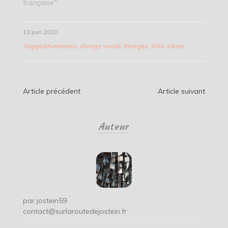
française"
10 juin 2020
Tagged
Aventures
,
clivage social
,
Rivages
,
XIXe siècle
Navigation
Article précédent
Article suivant
de
Auteur
l’article
par
jostein59
contact@surlaroutedejostein.fr