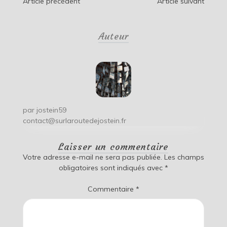
Navigation
Article précédent
Article suivant
de
Auteur
l’article
par
jostein59
contact@surlaroutedejostein.fr
Laisser un commentaire
Votre adresse e-mail ne sera pas publiée.
Les champs
obligatoires sont indiqués avec
*
Commentaire
*