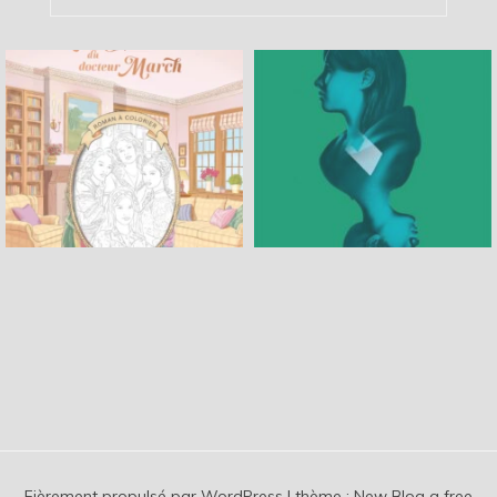
Fièrement propulsé par WordPress
|
thème :
New Blog a free