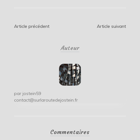
Navigation
Article précédent
Article suivant
de
Auteur
l’article
par
jostein59
contact@surlaroutedejostein.fr
Commentaires