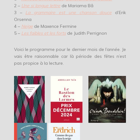
2 –
Une si longue lettre
de Mariama Bâ
3 –
La grammaire est une chanson douce
d’Erik
Orsenna
4 –
Neige
de Maxence Fermine
5 –
Les faibles et les forts
de Judith Perrignon
Voici le programme pour le dernier mois de l’année. Je
vais être raisonnable car là période des fêtes n’est
pas propice à la lecture.