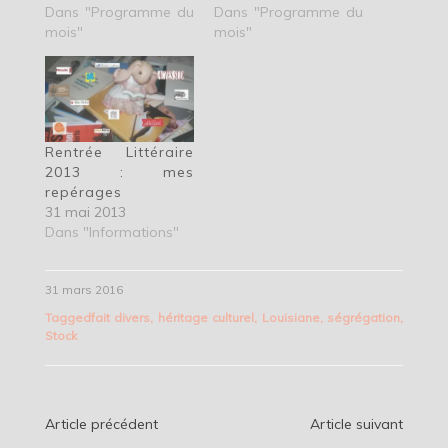
Dans "Programme du
Dans "Programme du
mois"
mois"
Rentrée Littéraire
2013 : mes
repérages
31 mai 2013
Dans "Informations"
31 mars 2016
Tagged
fait divers
,
héritage culturel
,
Louisiane
,
ségrégation
,
Stock
Navigation
Article précédent
Article suivant