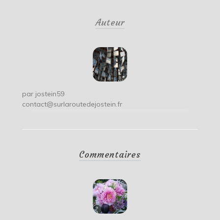
de
Auteur
l’article
par
jostein59
contact@surlaroutedejostein.fr
Commentaires