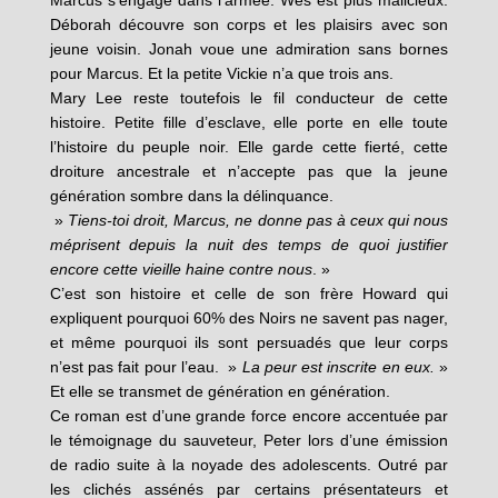
Marcus s’engage dans l’armée. Wes est plus malicieux.
Déborah découvre son corps et les plaisirs avec son
jeune voisin. Jonah voue une admiration sans bornes
pour Marcus. Et la petite Vickie n’a que trois ans.
Mary Lee reste toutefois le fil conducteur de cette
histoire. Petite fille d’esclave, elle porte en elle toute
l’histoire du peuple noir. Elle garde cette fierté, cette
droiture ancestrale et n’accepte pas que la jeune
génération sombre dans la délinquance.
»
Tiens-toi droit, Marcus, ne donne pas à ceux qui nous
méprisent depuis la nuit des temps de quoi justifier
encore cette vieille haine contre nous
. »
C’est son histoire et celle de son frère Howard qui
expliquent pourquoi 60% des Noirs ne savent pas nager,
et même pourquoi ils sont persuadés que leur corps
n’est pas fait pour l’eau. »
La peur est inscrite en eux.
»
Et elle se transmet de génération en génération.
Ce roman est d’une grande force encore accentuée par
le témoignage du sauveteur, Peter lors d’une émission
de radio suite à la noyade des adolescents. Outré par
les clichés assénés par certains présentateurs et