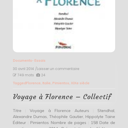
Documents- Essais
30 avril 2014
/Laisser un commentaire
on
Voyage
749 mots
24
à
Tagged
Florence
,
Italie
,
Pimientos
,
XIXe siècle
Florence
–
Collectif
Voyage à Florence – Collectif
Titre : Voyage à Florence Auteurs : Stendhal,
Alexandre Dumas, Théophile Gautier, Hippolyte Taine
Éditeur : Pimientos Nombre de pages : 158 Date de