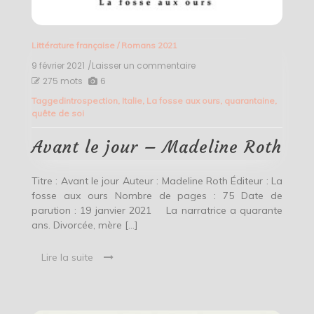
Littérature française
/
Romans 2021
9 février 2021
/Laisser un commentaire
on
Avant
275 mots
6
le
Tagged
introspection
,
Italie
,
La fosse aux ours
,
quarantaine
,
jour
quête de soi
–
Madeline
Roth
Avant le jour – Madeline Roth
Titre : Avant le jour Auteur : Madeline Roth Éditeur : La
fosse aux ours Nombre de pages : 75 Date de
parution : 19 janvier 2021 La narratrice a quarante
ans. Divorcée, mère […]
Lire la suite