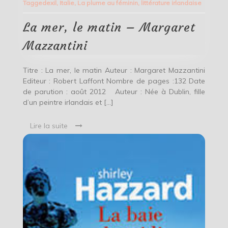
Tagged
exil
,
Italie
,
La plume au féminin
,
littérature irlandaise
le
matin
–
La mer, le matin – Margaret
Margaret
Mazzantini
Mazzantini
Titre : La mer, le matin Auteur : Margaret Mazzantini
Editeur : Robert Laffont Nombre de pages :132 Date
de parution : août 2012 Auteur : Née à Dublin, fille
d’un peintre irlandais et […]
Lire la suite