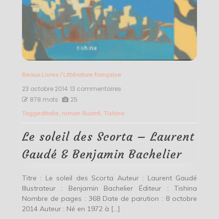
Beaux Livres
/
Littérature française
23 octobre 2014
13 commentaires
sur
Le
878 mots
25
soleil
Tagged
Italie
,
roman illustré
,
Tishina
des
Scorta
–
Le soleil des Scorta – Laurent
Laurent
Gaudé
Gaudé & Benjamin Bachelier
&
Benjamin
Bachelier
Titre : Le soleil des Scorta Auteur : Laurent Gaudé
Illustrateur : Benjamin Bachelier Éditeur : Tishina
Nombre de pages : 368 Date de parution : 8 octobre
2014 Auteur : Né en 1972 à […]