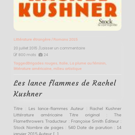
Littérature étrangère
/
Romans 2015
20 juillet 2015
/Laisser un commentaire
on
Les
800 mots
24
lance
Tagged
Brigades rouges
,
Italie
,
La plume au féminin
,
flammes
littérature américaine
,
milieu artistique
de
Rachel
Kushner
Les lance flammes de Rachel
Kushner
Titre : Les lance-flammes Auteur : Rachel Kushner
Littérature américaine Titre original : The
Flamethrowers Traducteur : Françoise Smith Éditeur :
Stock Nombre de pages : 540 Date de parution : 14
janvier 2015 Auteur […]