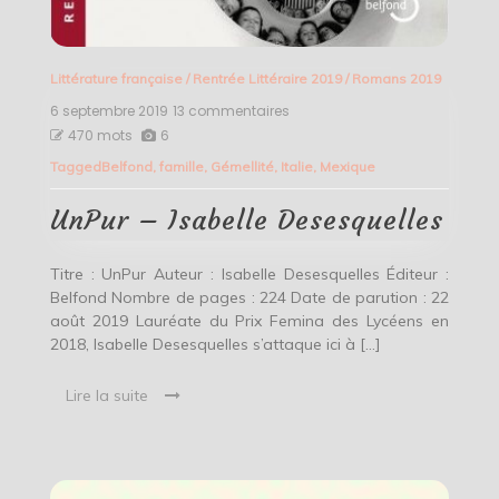
Littérature française
/
Rentrée Littéraire 2019
/
Romans 2019
6 septembre 2019
13 commentaires
sur
UnPur
470 mots
6
–
Tagged
Belfond
,
famille
,
Gémellité
,
Italie
,
Mexique
Isabelle
Desesquelles
UnPur – Isabelle Desesquelles
Titre : UnPur Auteur : Isabelle Desesquelles Éditeur :
Belfond Nombre de pages : 224 Date de parution : 22
août 2019 Lauréate du Prix Femina des Lycéens en
2018, Isabelle Desesquelles s’attaque ici à […]
Lire la suite