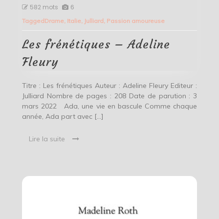
Les
582 mots
6
frénétiques
Tagged
Drame
,
Italie
,
Julliard
,
Passion amoureuse
–
Adeline
Fleury
Les frénétiques – Adeline
Fleury
Titre : Les frénétiques Auteur : Adeline Fleury Editeur :
Julliard Nombre de pages : 208 Date de parution : 3
mars 2022 Ada, une vie en bascule Comme chaque
année, Ada part avec […]
Lire la suite