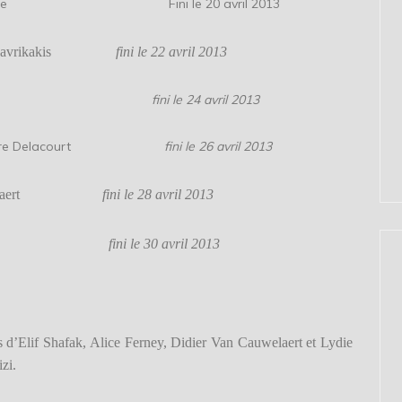
n Hongre Fini le 20 avril 2013
 Mavrikakis
fini le 22 avril 2013
 Profizi
fini le 24 avril 2013
égoire Delacourt
fini le 26 avril 2013
 Cauwelaert
fini le 28 avril 2013
lvayre
fini le 30 avril 2013
 d’Elif Shafak, Alice Ferney, Didier Van Cauwelaert et Lydie
zi.