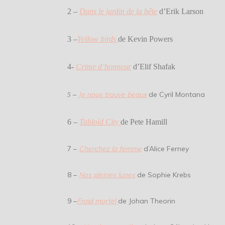
2 –
Dans le jardin de la bête
d’Erik
3 –
Yellow birds
de Kevin 
4-
Crime d’honneur
d’Elif 
–
Je nous trouve beaux
de Cyri
5
6 –
Tabloïd City
de Pete 
7 –
Cherchez la femme
d’Alic
8 –
Nos pleines lunes
de Soph
9 –
Froid mortel
de Johan Theor