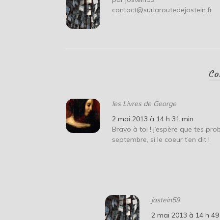
contact@surlaroutedejostein.fr
Co
les Livres de George
2 mai 2013 à 14 h 31 min
Bravo à toi ! j’espère que tes pr
septembre, si le coeur t’en dit !
jostein59
2 mai 2013 à 14 h 49