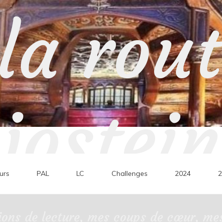
la rou
jostein
urs
PAL
LC
Challenges
2024
2
ons de lecture, mes coups de cœur, mes 