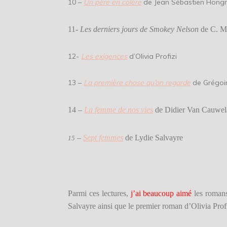
10 –
Un père en colère
de Jean Sébastie
11-
Les derniers jours de Smokey Nelson
de C.
12-
Les exigences
d’Olivia
13 –
La première chose qu’on regarde
de Gr
14 –
La femme de nos vies
de Didier Van
–
Sept femmes
de Lydie Sa
15
Parmi ces lectures,
j’ai beaucoup aimé
les romans
Salvayre ainsi que le premier roman d’Olivia Profi