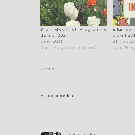
Bilan d’avril et Programme
Bilan de
de mai 2024
d’avril 20
1 mai 2024
31 mars 2
Dans "Programme du mois"
Dans "Pro
2 mai 2013
Navigation
Article précédent
de
l’article
par
jostein59