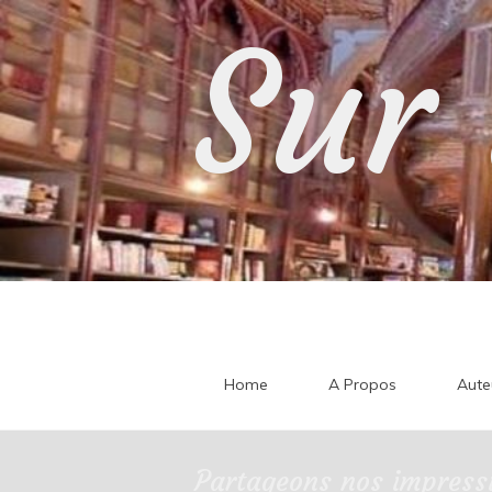
Skip
Sur 
to
content
Home
A Propos
Aute
Partageons nos impressi