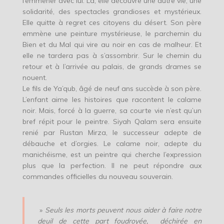
l’emmener avec lui. Là, elle découvre une autre vie, une
solidarité, des spectacles grandioses et mystérieux.
Elle quitte à regret ces citoyens du désert. Son père
emmène une peinture mystérieuse, le parchemin du
Bien et du Mal qui vire au noir en cas de malheur. Et
elle ne tardera pas à s’assombrir. Sur le chemin du
retour et à l’arrivée au palais, de grands drames se
nouent.
Le fils de Ya’qub, âgé de neuf ans succède à son père.
L’enfant aime les histoires que racontent le calame
noir. Mais, forcé à la guerre, sa courte vie n’est qu’un
bref répit pour le peintre. Siyah Qalam sera ensuite
renié par Rustan Mirza, le successeur adepte de
débauche et d’orgies. Le calame noir, adepte du
manichéisme, est un peintre qui cherche l’expression
plus que la perfection. Il ne peut répondre aux
commandes officielles du nouveau souverain.
»
Seuls les morts peuvent nous aider à faire notre
deuil de cette part foudroyée, déchirée en