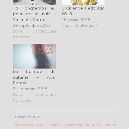
J’ai longtemps eu
Challenge Petit Bac
peur de la nuit –
2018
Yasmine Ghata
16 janvier 2018
29 septembre 2016
Dans "Challenges"
Dans "Littérature
française"
La ballade du
calame – Atiq
Rahimi
2 septembre 2015
Dans "Littérature
française"
10 octobre 2018
Tagged
Arts
,
Asie Centrale
,
Hommage au père
,
Robert