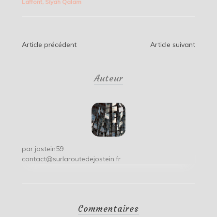
Laffont
,
Siyah Qalam
Navigation
Article précédent
Article suivant
de
Auteur
l’article
par
jostein59
contact@surlaroutedejostein.fr
Commentaires