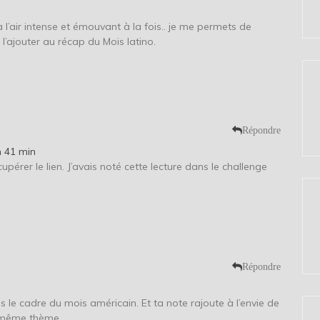
l a l’air intense et émouvant à la fois.. je me permets de
r l’ajouter au récap du Mois latino.
Répondre
h 41 min
cupérer le lien. J’avais noté cette lecture dans le challenge
Répondre
le cadre du mois américain. Et ta note rajoute à l’envie de
 le même thème