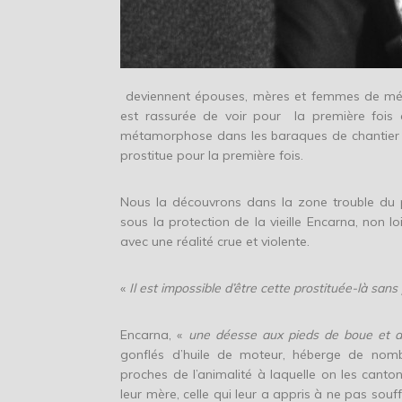
deviennent épouses, mères et femmes de ména
est rassurée de voir pour la première fois à
métamorphose dans les baraques de chantier e
prostitue pour la première fois.
Nous la découvrons dans la zone trouble du
sous la protection de la vieille Encarna, non l
avec une réalité crue et violente.
«
Il est impossible d’être cette prostituée-là sa
Encarna, «
une déesse aux pieds de boue et 
gonflés d’huile de moteur, héberge de nomb
proches de l’animalité à laquelle on les canto
leur mère, celle qui leur a appris à ne pas souf