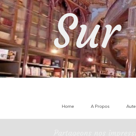
Skip
Sur 
to
content
Home
A Propos
Aute
Partageons nos impressi