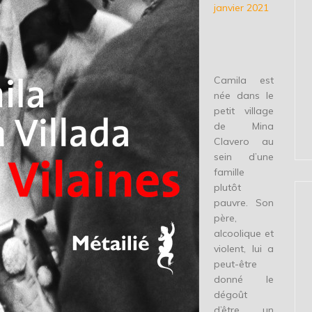
janvier 2021
Camila est
née dans le
petit village
de Mina
Clavero au
sein d’une
famille
plutôt
pauvre. Son
père,
alcoolique et
violent, lui a
peut-être
donné le
dégoût
d’être un