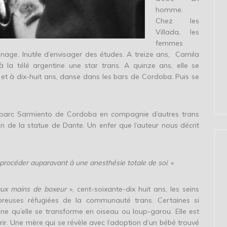
homme.
Chez les
Villada, les
femmes
ge. Inutile d’envisager des études. A treize ans, Camila
 la télé argentine une star trans. A quinze ans, elle se
t à dix-huit ans, danse dans les bars de Cordoba. Puis se
 parc Sarmiento de Cordoba en compagnie d’autres trans
oin de la statue de Dante. Un enfer que l’auteur nous décrit
ns procéder auparavant à une anesthésie totale de soi
. »
aux mains de boxeur
», cent-soixante-dix huit ans, les seins
reuses réfugiées de la communauté trans. Certaines si
nne qu’elle se transforme en oiseau ou loup-garou. Elle est
frir. Une mère qui se révèle avec l’adoption d’un bébé trouvé