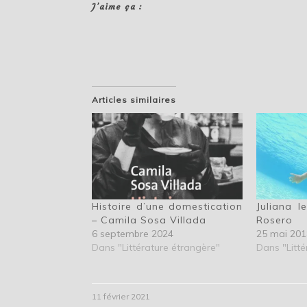
J’aime ça :
Articles similaires
Histoire d’une domestication
Juliana l
– Camila Sosa Villada
Rosero
6 septembre 2024
25 mai 201
Dans "Littérature étrangère"
Dans "Litté
11 février 2021