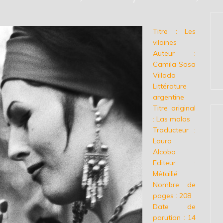
Titre : Les
vilaines
Auteur :
Camila Sosa
Villada
Littérature
argentine
Titre original
: Las malas
Traducteur :
Laura
Alcoba
Editeur :
Métailié
Nombre de
pages : 208
Date de
parution : 14