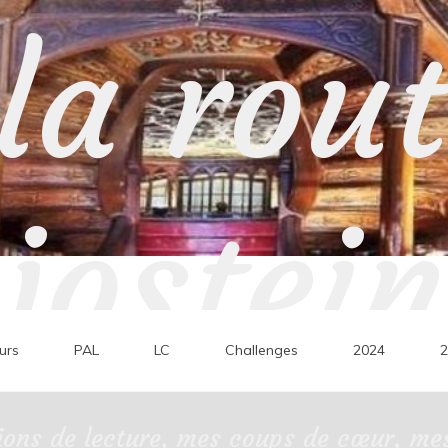
la rou
jostein
urs
PAL
LC
Challenges
2024
2
ons de lecture, mes coups de cœur, mes 