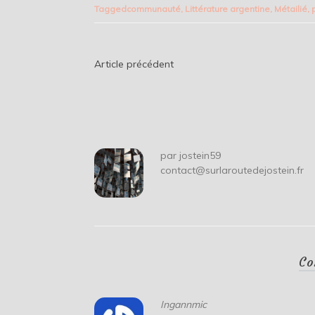
Tagged
communauté
,
Littérature argentine
,
Métailié
,
Navigation
Article précédent
de
l’article
par
jostein59
contact@surlaroutedejostein.fr
Co
Ingannmic