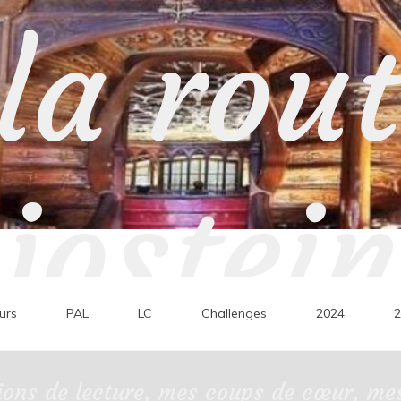
la rou
jostein
urs
PAL
LC
Challenges
2024
2
ons de lecture, mes coups de cœur, mes 