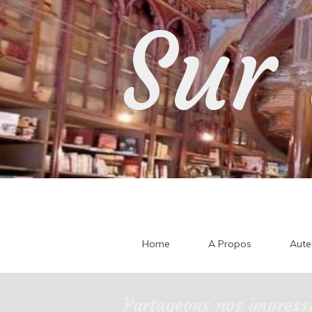
Skip
Sur 
to
content
Home
A Propos
Aute
Partageons nos impressi