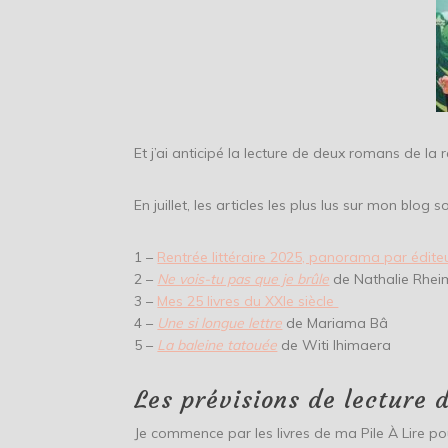
Et j’ai anticipé la lecture de deux romans de la r
En juillet, les articles les plus lus sur mon blog so
1 –
Rentrée littéraire 2025, panorama par édite
2 –
Ne vois-tu pas que je brûle
de Nathalie Rhei
3 –
Mes 25 livres du XXIe siècle
4 –
Une si longue lettre
de Mariama Bâ
5 –
La baleine tatouée
de Witi Ihimaera
Les prévisions de lecture 
Je commence par les livres de ma Pile À Lire p