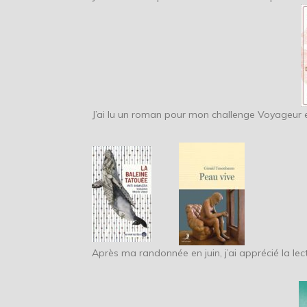
J’ai lu un roman pour mon challenge Voyageur e
Après ma randonnée en juin, j’ai apprécié la l