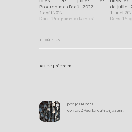
Bilan de juillet et
Bilan de
Programme d’août 2022
de juillet
1 août 2022
1 juillet 20
Dans "Programme du mois"
Dans "Pro
1 août 2025
Navigation
Article précédent
de
l’article
par
jostein59
contact@surlaroutedejostein.fr