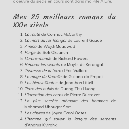
d’oeuvre du siècle en cours sont dans ma Pile À Lire.
Mes 25 meilleurs romans du
XXIe siècle
La route
de Cormac McCarthy
La mort du roi Tsongor
de Laurent Gaudé
Amina
de Wajdi Mouawad
Purge
de Sofi Oksanen
L’arbre-monde
de Richard Powers
Réparer les vivants
de Maylis de Kerangal
Tristesse de la terre
d’Eric Vuillard
Le mage du Kremlin
de Guliano da Empoli
Les bienveillantes
de Jonathan Littell
Terre des oublis
de Duong Thu Huong
L’invention des corps
de Pierre Ducrozet
La plus secrète mémoire des hommes
de
Mohamed Mbougar Sarr
Les chutes
de Joyce Carol Oates
L’homme qui savait la langue des serpents
d’Andrus Kivirahk