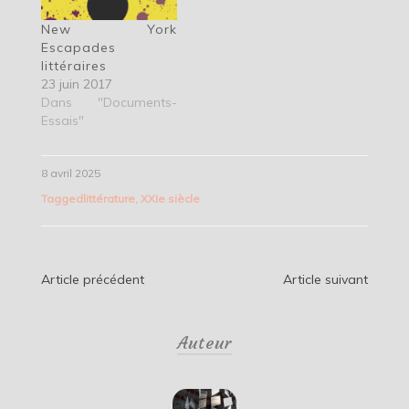
New York
Escapades
littéraires
23 juin 2017
Dans "Documents-
Essais"
8 avril 2025
Tagged
littérature
,
XXIe siècle
Navigation
Article précédent
Article suivant
de
Auteur
l’article