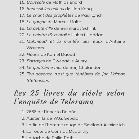
Boussole
de Mathias Enard
Impossibles adieux
de Han Kang
Le chant des prophètes
de Paul Lynch
Le garçon
de Marcus Malte
La petite-fille
de Bernhardt Schlink
Le peintre d’éventail
d’Hubert Haddad
Mahmoud et la montée des eaux
d’Antoine
Wauters
Houris
de Kamel Daoud
Partages
de Gwenaëlle Aubry
Le quatrième mur
de Sorj Chalandon
Ton absence n’est que ténèbres
de Jon Kalman
Stefansson
Les 25 livres du siècle selon
l’enquête de Telerama
2666 de Roberto Bolaño
Austerlitz de W.G. Sebald
La fin de l’homme rouge de Sevtlana Alexievitch
La route de Cormac McCarthy
La tache de Philip Roth