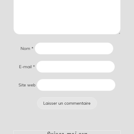
Nom
*
E-mail
*
Site web
Suivez-moi sur