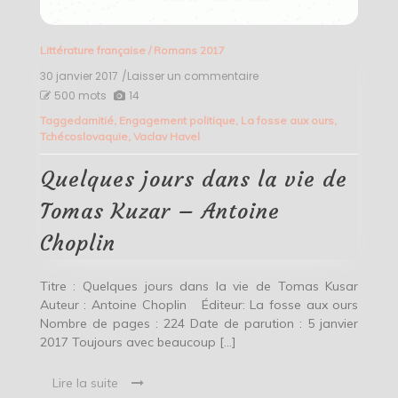
Littérature française
/
Romans 2017
30 janvier 2017
/Laisser un commentaire
on
Quelques
500 mots
14
jours
Tagged
amitié
,
Engagement politique
,
La fosse aux ours
,
dans
Tchécoslovaquie
,
Vaclav Havel
la
vie
de
Quelques jours dans la vie de
Tomas
Kuzar
Tomas Kuzar – Antoine
–
Antoine
Choplin
Choplin
Titre : Quelques jours dans la vie de Tomas Kusar
Auteur : Antoine Choplin Éditeur: La fosse aux ours
Nombre de pages : 224 Date de parution : 5 janvier
2017 Toujours avec beaucoup […]
Lire la suite