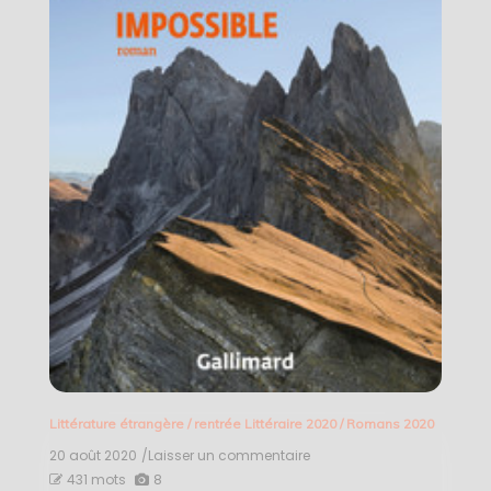
Littérature étrangère
/
rentrée Littéraire 2020
/
Romans 2020
20 août 2020
/Laisser un commentaire
on
Impossible
431 mots
8