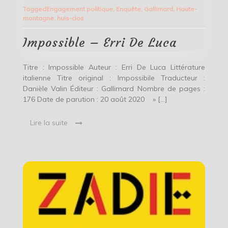
–
Tagged
Engagement politique
,
Enquête
,
Gallimard
,
Haute-
Erri
montagne
,
huis-clos
De
Luca
Impossible – Erri De Luca
Titre : Impossible Auteur : Erri De Luca Littérature
italienne Titre original : Impossibile Traducteur :
Danièle Valin Éditeur : Gallimard Nombre de pages :
176 Date de parution : 20 août 2020 » […]
Lire la suite