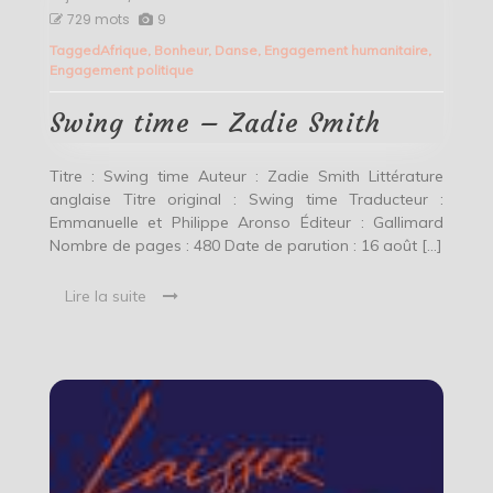
Swing
729 mots
9
time
Tagged
Afrique
,
Bonheur
,
Danse
,
Engagement humanitaire
,
–
Engagement politique
Zadie
Smith
Swing time – Zadie Smith
Titre : Swing time Auteur : Zadie Smith Littérature
anglaise Titre original : Swing time Traducteur :
Emmanuelle et Philippe Aronso Éditeur : Gallimard
Nombre de pages : 480 Date de parution : 16 août […]
Lire la suite