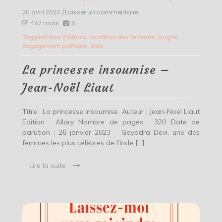
20 avril 2023
/Laisser un commentaire
on
La
452 mots
5
princesse
Tagged
Allary Editions
,
condition des femmes
,
couple
,
insoumise
Engagement politique
,
Inde
–
Jean-
Noël
La princesse insoumise –
Liaut
Jean-Noël Liaut
Titre : La princesse insoumise Auteur : Jean-Noël Liaut
Edition : Allary Nombre de pages : 320 Date de
parution : 26 janvier 2023 Gayadra Devi, une des
femmes les plus célèbres de l’Inde […]
Lire la suite