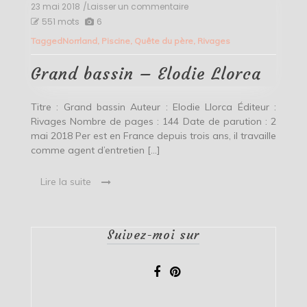
23 mai 2018
/Laisser un commentaire
on
Grand
551 mots
6
bassin
Tagged
Norrland
,
Piscine
,
Quête du père
,
Rivages
–
Elodie
Llorca
Grand bassin – Elodie Llorca
Titre : Grand bassin Auteur : Elodie Llorca Éditeur :
Rivages Nombre de pages : 144 Date de parution : 2
mai 2018 Per est en France depuis trois ans, il travaille
comme agent d’entretien […]
Lire la suite
Suivez-moi sur