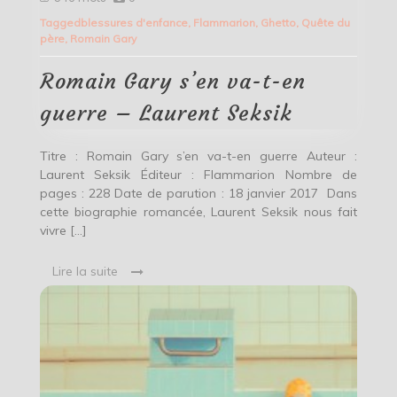
Gary
Tagged
blessures d'enfance
,
Flammarion
,
Ghetto
,
Quête du
s’en
père
,
Romain Gary
va-
t-
en
Romain Gary s’en va-t-en
guerre
–
guerre – Laurent Seksik
Laurent
Seksik
Titre : Romain Gary s’en va-t-en guerre Auteur :
Laurent Seksik Éditeur : Flammarion Nombre de
pages : 228 Date de parution : 18 janvier 2017 Dans
cette biographie romancée, Laurent Seksik nous fait
vivre […]
Lire la suite