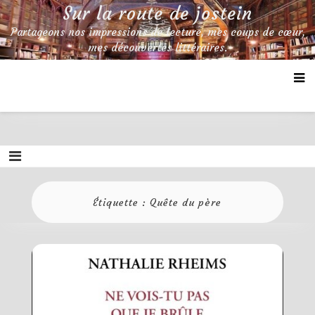
Skip
Sur la route de jostein
to
Partageons nos impressions de lecture, mes coups de cœur,
content
mes découvertes littéraires.
Étiquette :
Quête du père