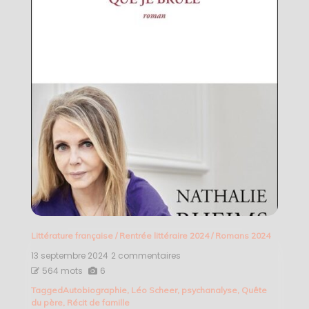
Littérature française
/
Rentrée littéraire 2024
/
Romans 2024
13 septembre 2024
2 commentaires
sur
Ne
564 mots
6
vois-
Tagged
Autobiographie
,
Léo Scheer
,
psychanalyse
,
Quête
tu
du père
,
Récit de famille
pas