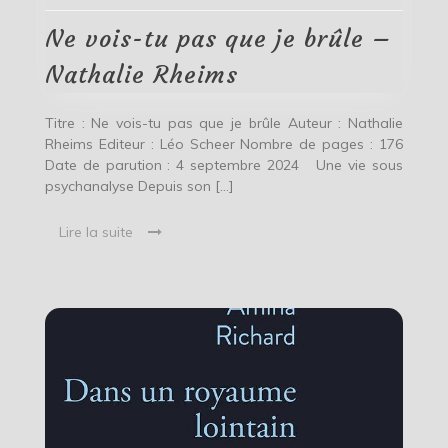
que
je
Ne vois-tu pas que je brûle –
brûle
–
Nathalie Rheims
Nathalie
Rheims
Titre : Ne vois-tu pas que je brûle Auteur : Nathalie
Rheims Editeur : Léo Scheer Nombre de pages : 176
Date de parution : 4 septembre 2024 Une vie sous
psychanalyse Depuis son […]
Lire la suite