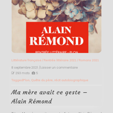
Littérature française
/
Rentrée littéraire 2021
/
Romans 2021
8 septembre 2021
/Laisser un commentaire
on
Ma
293 mots
5
mère
Tagged
Plon
,
Quête du père
,
récit autobiographique
avait
ce
geste
Ma mère avait ce geste –
–
Alain
Alain Rémond
Rémond