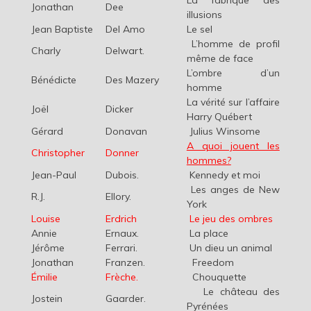
La fabrique des
Jonathan
Dee
illusions
Jean Baptiste
Del Amo
Le sel
L’homme de profil
Charly
Delwart.
même de face
L’ombre d’un
Bénédicte
Des Mazery
homme
La vérité sur l’affaire
Joël
Dicker
Harry Québert
Gérard
Donavan
Julius Winsome
A quoi jouent les
Christopher
Donner
hommes?
Jean-Paul
Dubois.
Kennedy et moi
Les anges de New
R.J.
Ellory.
York
Louise
Erdrich
Le jeu des ombres
Annie
Ernaux.
La place
Jérôme
Ferrari.
Un dieu un animal
Jonathan
Franzen.
Freedom
Émilie
Frèche.
Chouquette
Le château des
Jostein
Gaarder.
Pyrénées