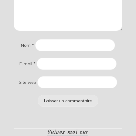
Nom
*
E-mail
*
Site web
Suivez-moi sur