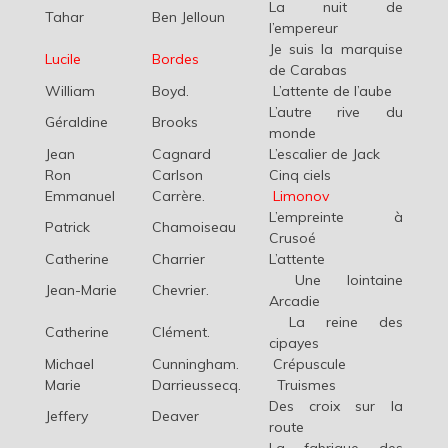
La nuit de
Tahar
Ben Jelloun
l’empereur
Je suis la marquise
Lucile
Bordes
de Carabas
William
Boyd.
L’attente de l’aube
L’autre rive du
Géraldine
Brooks
monde
Jean
Cagnard
L’escalier de Jack
Ron
Carlson
Cinq ciels
Emmanuel
Carrère.
Limonov
L’empreinte à
Patrick
Chamoiseau
Crusoé
Catherine
Charrier
L’attente
Une lointaine
Jean-Marie
Chevrier.
Arcadie
La reine des
Catherine
Clément.
cipayes
Michael
Cunningham.
Crépuscule
Marie
Darrieussecq.
Truismes
Des croix sur la
Jeffery
Deaver
route