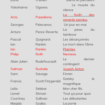
Edna
O’Brien.
Saints et pêcheurs
Le musée du
Yokohama
Ogawa.
silence
La forêt des
Arto
Paasilinna.
renards pendus
Georges
Pelecanos.
Un jour en mai
La peau du
Arturo
Perez-Reverte.
tambour
Pascal
Quignard
Les désarçonnés
Ian
Rankin.
La mort dans l’âme
Ian
Rankin
.
Plaintes
Philip
Roth
Nemesis
Le dernier
Alain Julien
Rudefoucault
contingent
Salman
Rushdie
Joseph Anton
Sam
Savage.
Firmin
Gatsby le
Francis
Scott Fitzgerald.
magnifique
Leïla
Sebbar
Mon cher fils
Lionel
Shriver.
Tout ça pour quoi
Courtney
Sullivan
Les débutantes
Magda
Szabo.
La porte