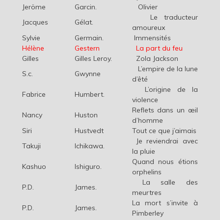
Jeröme
Garcin.
Olivier
Le traducteur
Jacques
Gélat.
amoureux
Sylvie
Germain.
Immensités
Hélène
Gestern
La part du feu
Gilles
Gilles Leroy.
Zola Jackson
L’empire de la lune
S.c.
Gwynne
d’êté
L’origine de la
Fabrice
Humbert.
violence
Reflets dans un œil
Nancy
Huston
d’homme
Siri
Hustvedt
Tout ce que j’aimais
Je reviendrai avec
Takuji
Ichikawa.
la pluie
Quand nous étions
Kashuo
Ishiguro.
orphelins
La salle des
P.D.
James.
meurtres
La mort s’invite à
P.D.
James.
Pimberley