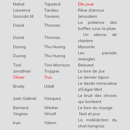
Nahal
Tajadod
Elle joue
Laurence
Tardieu
Rêve d’amour
Goncalo M.
Tavares
Jerusalem
La patience des
David
Thomas.
buffles sous la pluie
Un silence de
David
Thomas.
clairière
Duong
Thu Huong
Myosotis
Les paradis
Duong
Thu Huong
aveugles
Toni
Toni Morrison.
Beloved
Jonathan
Tropper.
Le livre de Joe
Olivier
Truc
Le dernier lapon
Le destin miraculeux
Brady
Udall.
d’Edgar Mint
Le bruit des choses
Juan Gabriel
Vasquez
qui tombent
Bernard
Werber
Le livre du voyage
Virginia
Woolf.
Nuit et jour
La malédiction du
Irvin
Yalom
chat hongrois