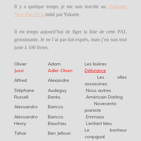
Il y a quelque temps, je me suis inscrite au
challenge
New Pal 2013
, initié par Yukarie.
Il est temps aujourd’hui de figer la liste de cette PAL
grossissante. Je ne l’ai pas fait exprès, mais j’en suis tout
juste à 100 livres.
Olivier
Adam
Les lisières
Jussi
Adler-Olsen
Délivrance
Les villes
Alfred
Alexandre.
assassines
Stéphane
Audeguy.
Nous autres
Russell
Banks.
Américain Darling
Novecento :
Alessandro
Baricco.
pianiste
Alessandro
Baricco.
Emmaüs
Henry
Bauchau.
L’enfant bleu
Le bonheur
Tahar
Ben Jelloun
conjugual