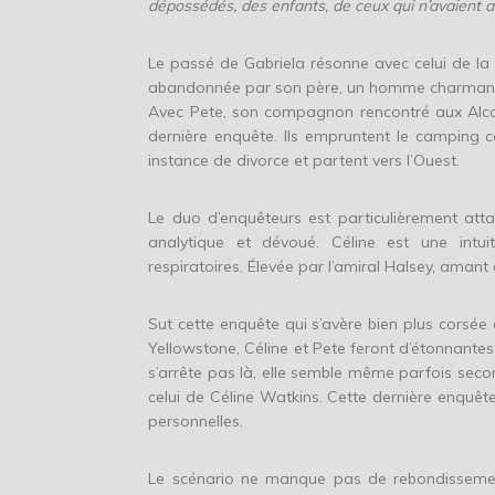
dépossédés, des enfants, de ceux qui n’avaient a
Le passé de Gabriela résonne avec celui de la f
abandonnée par son père, un homme charmant 
Avec Pete, son compagnon rencontré aux Alco
dernière enquête. Ils empruntent le camping c
instance de divorce et partent vers l’Ouest.
Le duo d’enquêteurs est particulièrement att
analytique et dévoué. Céline est une intui
respiratoires. Élevée par l’amiral Halsey, aman
Sut cette enquête qui s’avère bien plus corsée
Yellowstone, Céline et Pete feront d’étonnantes
s’arrête pas là, elle semble même parfois secon
celui de Céline Watkins. Cette dernière enquête 
personnelles.
Le scénario ne manque pas de rebondissement