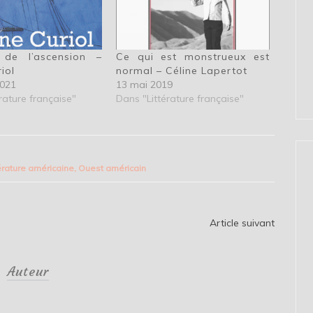
 de l’ascension –
Ce qui est monstrueux est
iol
normal – Céline Lapertot
2021
13 mai 2019
rature française"
Dans "Littérature française"
térature américaine
,
Ouest américain
Article suivant
Auteur