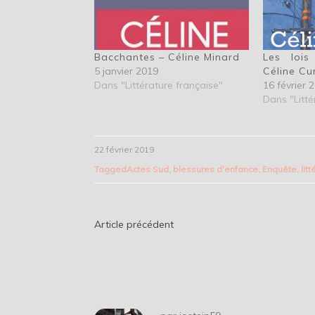
Bacchantes – Céline Minard
Les lois
5 janvier 2019
Céline Cur
Dans "Littérature française"
16 février 
Dans "Litté
22 février 2019
Tagged
Actes Sud
,
blessures d'enfance
,
Enquête
,
lit
Navigation
Article précédent
de
l’article