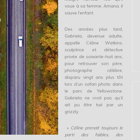
voue à sa femme, Amana, il
sauve l’enfant.
Des années plus tard,
Gabriela, devenue adulte,
appelle Céline Watkins,
sculptrice et détective
privée de soixante-huit ans,
pour retrouver son père,
photographe célèbre,
disparu vingt ans plus tôt
lors d’un safari photo dans
le parc de Yellowstone.
Gabriela ne croit pas qu’il
ait pu être tué par un
grizzly.
»
Céline prenait toujours le
parti des faibles, des