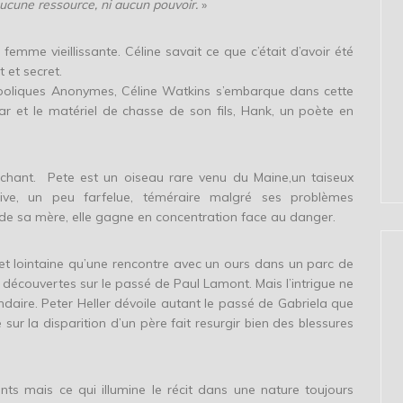
ucune ressource, ni aucun pouvoir.
»
emme vieillissante. Céline savait ce que c’était d’avoir été
et secret.
oliques Anonymes, Céline Watkins s’embarque dans cette
ar et le matériel de chasse de son fils, Hank, un poète en
achant. Pete est un oiseau rare venu du Maine,un taiseux
tive, un peu farfelue, téméraire malgré ses problèmes
t de sa mère, elle gagne en concentration face au danger.
 et lointaine qu’une rencontre avec un ours dans un parc de
 découvertes sur le passé de Paul Lamont. Mais l’intrigue ne
daire. Peter Heller dévoile autant le passé de Gabriela que
sur la disparition d’un père fait resurgir bien des blessures
s mais ce qui illumine le récit dans une nature toujours