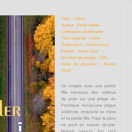
Titre : Céline
Auteur : Peter Heller
Littérature américaine
Titre original : Celine
Traducteur : Céline Leroy
Éditeur : Actes Sud
Nombre de pages : 336
Date de parution : février
2019
Un couple avec une petite
fille ramasse des cailloux
de jade sur une plage du
Pacifique, lorsqu’une vague
scélérate emporte la mère
et la petite fille. Paul, le père
ne peut en sauver qu’une.
Malgré l’amour fou qu’il