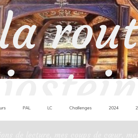
la rou
jostein
urs
PAL
LC
Challenges
2024
2
ons de lecture, mes coups de cœur, mes 