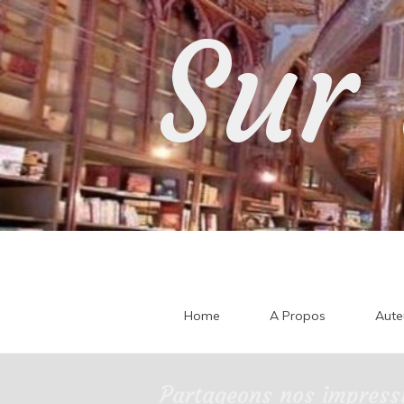
Skip
Sur 
to
content
Home
A Propos
Aute
Partageons nos impressi