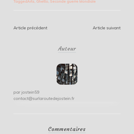
Tagged
Arts
,
Ghetto
,
Seconde guerre Mondiale
Navigation
Article précédent
Article suivant
de
Auteur
l’article
par
jostein59
contact@surlaroutedejostein.fr
Commentaires