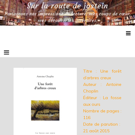
Skip
Sur la route de jostein
to
Partageons nos impressions de lecture, mes coups de cœur,
content
mes découvertes littéraires.
Titre : Une forêt
d’arbres creux
Auteur : Antoine
Choplin
Éditeur : La fosse
aux ours
Nombre de pages :
116
Date de parution :
21 août 2015