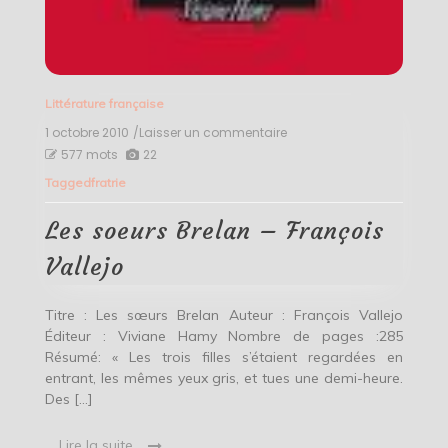
Littérature française
1 octobre 2010
/Laisser un commentaire
on
Les
577 mots
22
soeurs
Tagged
fratrie
Brelan
–
François
Les soeurs Brelan – François
Vallejo
Vallejo
Titre : Les sœurs Brelan Auteur : François Vallejo
Éditeur : Viviane Hamy Nombre de pages :285
Résumé: « Les trois filles s’étaient regardées en
entrant, les mêmes yeux gris, et tues une demi-heure.
Des […]
Lire la suite