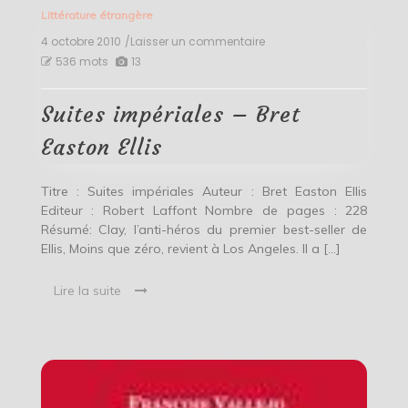
Littérature étrangère
4 octobre 2010
/Laisser un commentaire
on
Suites
536 mots
13
impériales
–
Bret
Suites impériales – Bret
Easton
Ellis
Easton Ellis
Titre : Suites impériales Auteur : Bret Easton Ellis
Editeur : Robert Laffont Nombre de pages : 228
Résumé: Clay, l’anti-héros du premier best-seller de
Ellis, Moins que zéro, revient à Los Angeles. Il a […]
Lire la suite