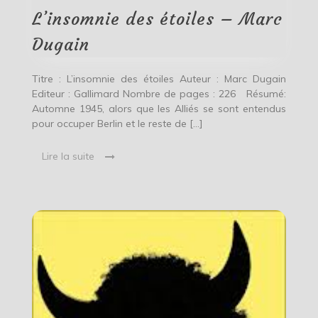
–
Marc
L’insomnie des étoiles – Marc
Dugain
Dugain
Titre : L’insomnie des étoiles Auteur : Marc Dugain
Editeur : Gallimard Nombre de pages : 226 Résumé:
Automne 1945, alors que les Alliés se sont entendus
pour occuper Berlin et le reste de […]
Lire la suite