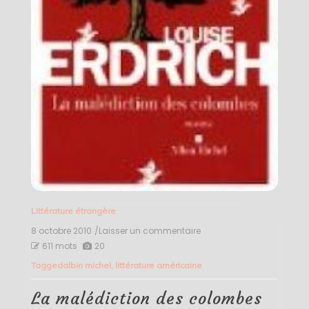
Littérature étrangère
8 octobre 2010
/Laisser un commentaire
on
La
611 mots
20
malédiction
Tagged
albin michel
,
littérature américaine
des
colombes
–
La malédiction des colombes
Louise