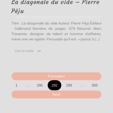
La diagonale du vide – Pierre
–
Pierre
Péju
Péju
Titre : La diagonale du vide Auteur: Pierre Péju Éditeur
: Gallimard Nombre de pages :279 Résumé: Marc
Travenne, designer de talent et homme d’affaires,
mène une vie agitée. Persuadé qu’il est » passé à […]
Lire la suite
Pagination
Précédent
des
1
…
291
292
293
…
303
publications
Next