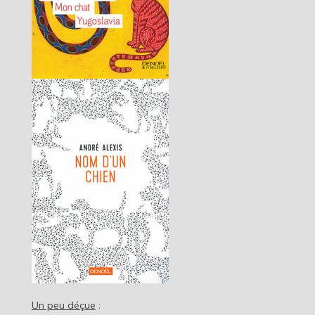
Un peu déçue
: