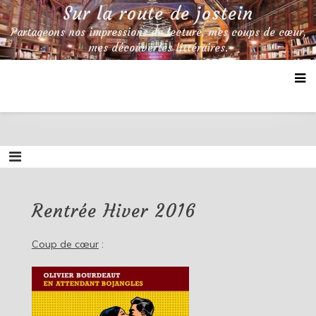
Skip
Sur la route de jostein
to
Partageons nos impressions de lecture, mes coups de cœur,
content
mes découvertes littéraires.
Rentrée Hiver 2016
Coup de cœur
: