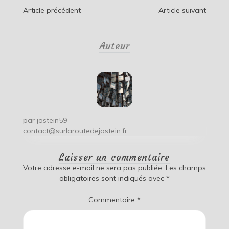
Navigation
Article précédent
Article suivant
de
Auteur
l’article
par
jostein59
contact@surlaroutedejostein.fr
Laisser un commentaire
Votre adresse e-mail ne sera pas publiée.
Les champs
obligatoires sont indiqués avec
*
Commentaire
*