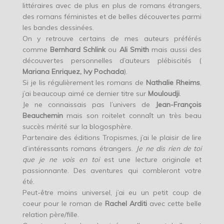
littéraires avec de plus en plus de romans étrangers,
des romans féministes et de belles découvertes parmi
les bandes dessinées.
On y retrouve certains de mes auteurs préférés
comme
Bernhard Schlink
ou
Ali Smith
mais aussi des
découvertes personnelles d’auteurs plébiscités (
Mariana Enriquez, Ivy Pochada
).
Si je lis régulièrement les romans de
Nathalie Rheims
,
j’ai beaucoup aimé ce dernier titre sur
Mouloudji
.
Je ne connaissais pas l’univers de
Jean-François
Beauchemin
mais son roitelet connaît un très beau
succès mérité sur la blogosphère.
Partenaire des éditions Tropismes, j’ai le plaisir de lire
d’intéressants romans étrangers.
Je ne dis rien de toi
que je ne vois en toi
est une lecture originale et
passionnante. Des aventures qui combleront votre
été.
Peut-être moins universel, j’ai eu un petit coup de
coeur pour le roman de
Rachel Arditi
avec cette belle
relation père/fille.