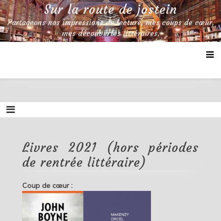
Skip
Sur la route de jostein
to
Partageons nos impressions de lecture, mes coups de cœur,
content
mes découvertes littéraires.
Livres 2021 (hors périodes
de rentrée littéraire)
Coup de cœur :