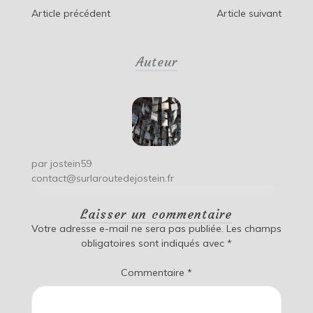
Navigation
Article précédent
Article suivant
de
Auteur
l’article
par
jostein59
contact@surlaroutedejostein.fr
Laisser un commentaire
Votre adresse e-mail ne sera pas publiée.
Les champs
obligatoires sont indiqués avec
*
Commentaire
*