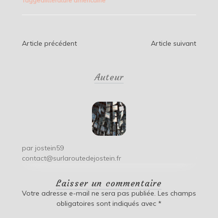
Tagged
littérature américaine
Navigation
Article précédent
Article suivant
de
Auteur
l’article
par
jostein59
contact@surlaroutedejostein.fr
Laisser un commentaire
Votre adresse e-mail ne sera pas publiée.
Les champs
obligatoires sont indiqués avec
*