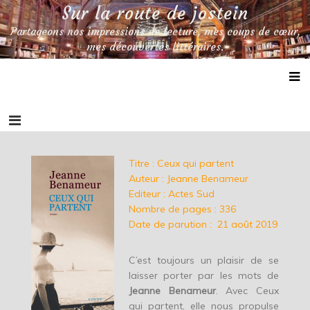
Skip
Sur la route de jostein
to
Partageons nos impressions de lecture, mes coups de cœur,
content
mes découvertes littéraires.
Titre : Ceux qui partent
Auteur : Jeanne Benameur
Editeur : Actes Sud
Nombre de pages : 336
Date de parution :
21 août 2019
C’est toujours un plaisir de se
laisser porter par les mots de
Jeanne Benameur
. Avec Ceux
qui partent, elle nous propulse