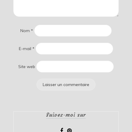
Nom
*
E-mail
*
Site web
Suivez-moi sur