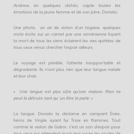
Andrew, en quelques clichés, capte toutes les
émotions de la jeune femme et de son père, Donato.
Une photo,
un air de violon d’un tsigane, quelques
mots écrits sur un carnet par une arménienne fuyant
la mort de tous les siens éclairent les vies quittées de
tous ceux venus chercher l’espoir ailleurs.
Le voyage est pénible, l’attente insupportable et
dégradante. Ils n’ont plus rien que leur langue natale
et leur chair.
« U
ne langue est plus sûre qu’une maison. Rien ne
peut la détruire tant qu ‘un être la parle
. »
La langue, Donato la déclame en campant Énée,
héros de Virgile ayant fui Troie en flammes. Tout
comme le violon de Gabor, c’est un son d’espoir pour
tous ceux qui attendent qu’on leur ouvre les portes de