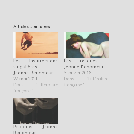
Articles similaires
Les insurrections
Les reliques –
singulières –
Jeanne Benameur
Jeanne Benameur
5 janvier 2016
27 mai 2011
Dans "Littérature
Dans "Littérature
française"
française"
Profanes – Jeanne
Benameur