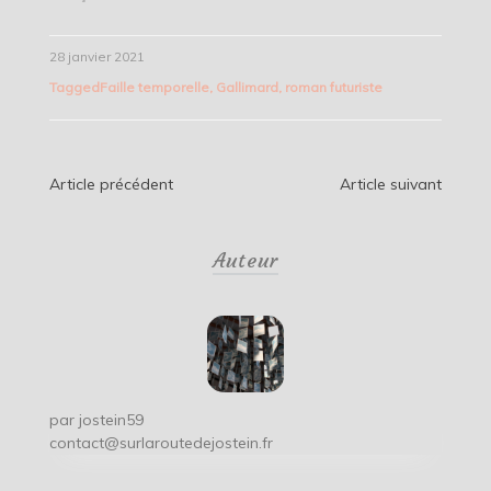
28 janvier 2021
Tagged
Faille temporelle
,
Gallimard
,
roman futuriste
Navigation
Article précédent
Article suivant
de
Auteur
l’article
par
jostein59
contact@surlaroutedejostein.fr