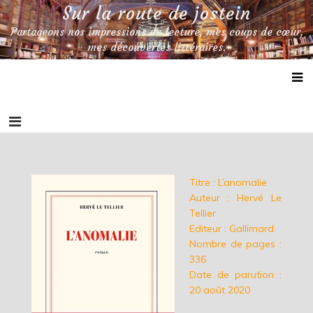
Skip
Sur la route de jostein
to
Partageons nos impressions de lecture, mes coups de cœur,
content
mes découvertes littéraires.
Titre : L’anomalie
Auteur : Hervé Le
Tellier
Editeur : Gallimard
Nombre de pages :
336
Date de parution :
20 août 2020