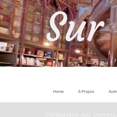
Skip
Sur 
to
content
Home
A Propos
Aute
Partageons nos impressi