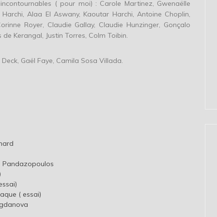
 incontournables ( pour moi) : Carole Martinez, Gwenaëlle
 Harchi, Alaa El Aswany, Kaoutar Harchi, Antoine Choplin,
orinne Royer, Claudie Gallay, Claudie Hunzinger, Gonçalo
 de Kerangal, Justin Torres, Colm Toibin.
 Deck, Gaël Faye, Camila Sosa Villada.
nard
le Pandazopoulos
)
essai)
aque ( essai)
ogdanova