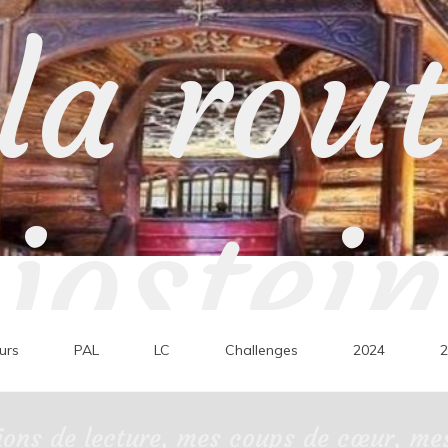
la rou
jostein
urs
PAL
LC
Challenges
2024
2
ons de lecture, mes coups de cœur, mes 