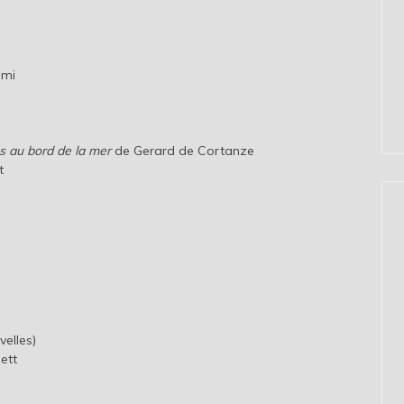
lmi
ns au bord de la mer
de Gerard de Cortanze
t
elles)
ett