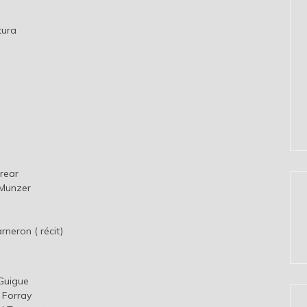
tura
rear
 Munzer
neron ( récit)
 Guigue
 Forray