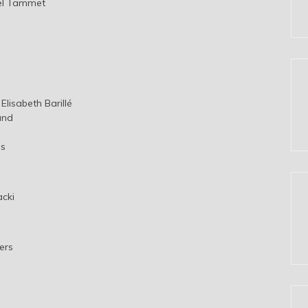
niel Tammet
Elisabeth Barillé
and
as
acki
ers