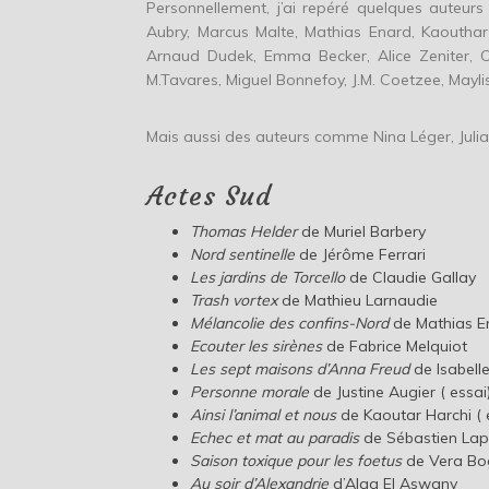
Personnellement, j’ai repéré quelques auteurs
Aubry, Marcus Malte, Mathias Enard, Kaouthar
Arnaud Dudek, Emma Becker, Alice Zeniter, C
M.Tavares, Miguel Bonnefoy, J.M. Coetzee, Maylis
Mais aussi des auteurs comme Nina Léger, Julia
Actes Sud
Thomas Helder
de Muriel Barbery
Nord sentinelle
de Jérôme Ferrari
Les jardins de Torcello
de Claudie Gallay
Trash vortex
de Mathieu Larnaudie
Mélancolie des confins-Nord
de Mathias E
Ecouter les sirènes
de Fabrice Melquiot
Les sept maisons d’Anna Freud
de Isabel
Personne morale
de Justine Augier ( essai
Ainsi l’animal et nous
de Kaoutar Harchi ( 
Echec et mat au paradis
de Sébastien Lap
Saison toxique pour les foetus
de Vera B
Au soir d’Alexandrie
d’Alaa El Aswany