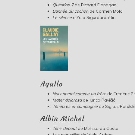
Question 7
de Richard Flanagan
L’année du cochon
de Carmen Mola
Le silence
d’Yrsa Sigurdardottir
Agullo
Nul ennemi comme un frère
de Frédéric Pa
Mater dolorosa
de Jurica Pavičić
Ténèbres et compagnie
de Sigitas Parulsk
Albin Michel
Tenir debout
de Melissa da Costa
Les merveilles
de Viola Ardone