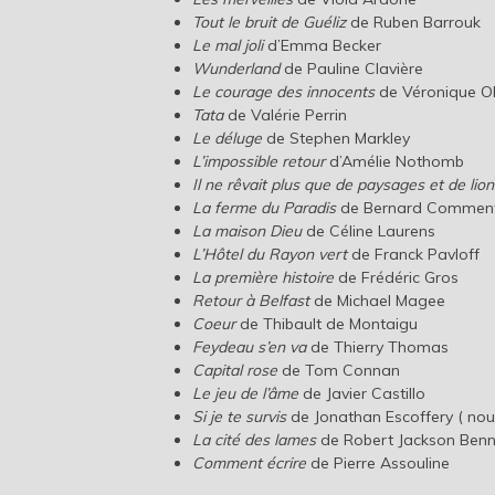
Tout le bruit de Guéliz
de Ruben Barrouk
Le mal joli
d’Emma Becker
Wunderland
de Pauline Clavière
Le courage des innocents
de Véronique O
Tata
de Valérie Perrin
Le déluge
de Stephen Markley
L’impossible retour
d’Amélie Nothomb
Il ne rêvait plus que de paysages et de lio
La ferme du Paradis
de Bernard Commen
La maison Dieu
de Céline Laurens
L’Hôtel du Rayon vert
de Franck Pavloff
La première histoire
de Frédéric Gros
Retour à Belfast
de Michael Magee
Coeur
de Thibault de Montaigu
Feydeau s’en va
de Thierry Thomas
Capital rose
de Tom Connan
Le jeu de l’âme
de Javier Castillo
Si je te survis
de Jonathan Escoffery ( nouv
La cité des lames
de Robert Jackson Benn
Comment écrire
de Pierre Assouline