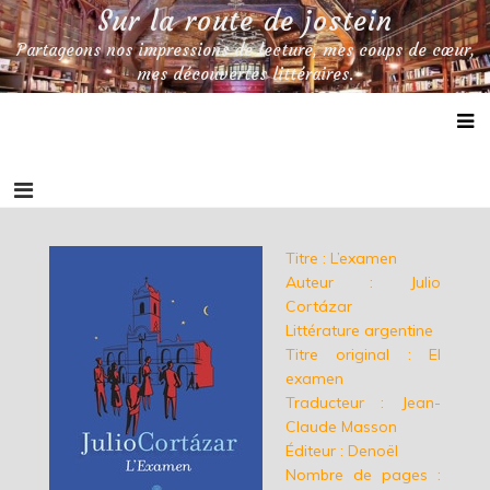
Skip
Sur la route de jostein
to
Partageons nos impressions de lecture, mes coups de cœur,
content
mes découvertes littéraires.
Titre : L’examen
Auteur : Julio
Cortázar
Littérature argentine
Titre original : El
examen
Traducteur : Jean-
Claude Masson
Éditeur : Denoël
Nombre de pages :