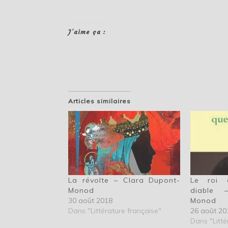
J’aime ça :
Articles similaires
La révolte – Clara Dupont-
Le roi d
Monod
diable 
30 août 2018
Monod
Dans "Littérature française"
26 août 20
Dans "Litté