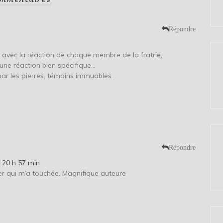
Répondre
n
avec la réaction de chaque membre de la fratrie,
une réaction bien spécifique…
e par les pierres, témoins immuables…
Répondre
 20 h 57 min
ier qui m’a touchée. Magnifique auteure