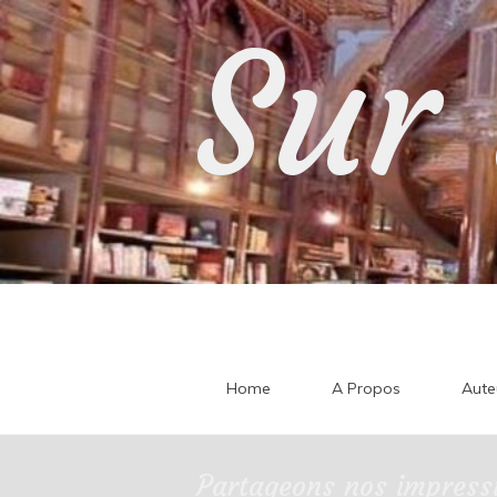
Skip
Sur 
to
content
Home
A Propos
Aute
Partageons nos impressi