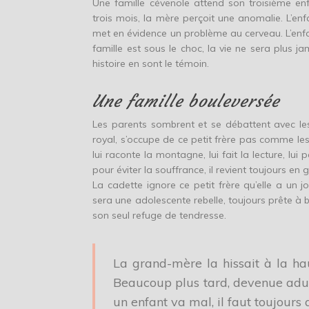
Une famille cévenole attend son troisième en
trois mois, la mère perçoit une anomalie. L’enf
met en évidence un problème au cerveau. L’enfant
famille est sous le choc, la vie ne sera plus 
histoire en sont le témoin.
Une famille bouleversée
Les parents sombrent et se débattent avec les di
royal, s’occupe de ce petit frère pas comme les a
lui raconte la montagne, lui fait la lecture, lui p
pour éviter la souffrance, il revient toujours en 
La cadette ignore ce petit frère qu’elle a un jou
sera une adolescente rebelle, toujours prête à
son seul refuge de tendresse.
La grand-mère la hissait à la hau
Beaucoup plus tard, devenue adulte
un enfant va mal, il faut toujours a