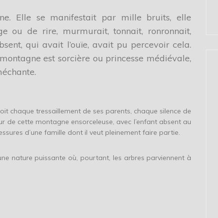
e. Elle se manifestait par mille bruits, elle
age ou de rire, murmurait, tonnait, ronronnait,
bsent, qui avait l’ouïe, avait pu percevoir cela.
 montagne est sorcière ou princesse médiévale,
méchante.
çoit chaque tressaillement de ses parents, chaque silence de
eur de cette montagne ensorceleuse, avec l’enfant absent au
blessures d’une famille dont il veut pleinement faire partie.
ne nature puissante où, pourtant, les arbres parviennent à