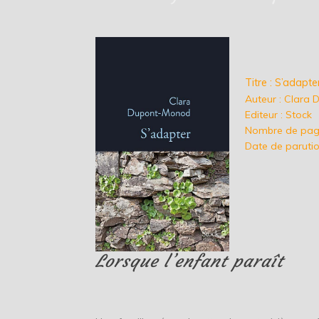
Titre : S’adapte
Auteur : Clara
Editeur : Stock
Nombre de page
Date de parutio
Lorsque l’enfant paraît