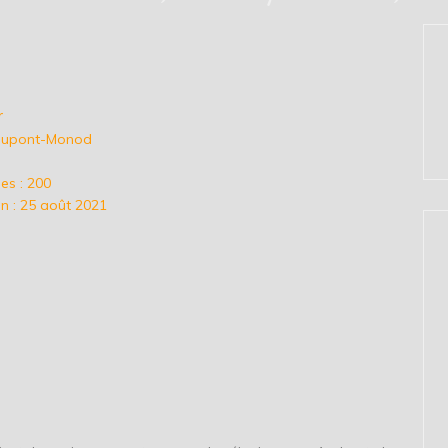
r
 Dupont-Monod
s : 200
n : 25 août 2021