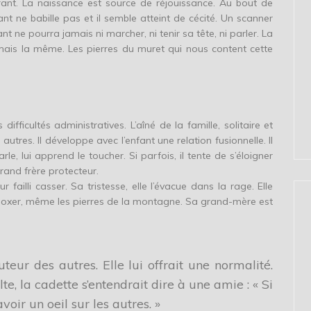
fant. La naissance est source de réjouissance. Au bout de
ant ne babille pas et il semble atteint de cécité. Un scanner
 ne pourra jamais ni marcher, ni tenir sa tête, ni parler. La
jamais la même. Les pierres du muret qui nous content cette
fficultés administratives. L’aîné de la famille, solitaire et
utres. Il développe avec l’enfant une relation fusionnelle. Il
arle, lui apprend le toucher. Si parfois, il tente de s’éloigner
grand frère protecteur.
r failli casser. Sa tristesse, elle l’évacue dans la rage. Elle
 boxer, même les pierres de la montagne. Sa grand-mère est
teur des autres. Elle lui offrait une normalité.
, la cadette s’entendrait dire à une amie : « Si
voir un oeil sur les autres. »