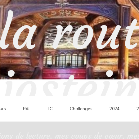
la rou
jostein
urs
PAL
LC
Challenges
2024
2
ons de lecture, mes coups de cœur, mes 