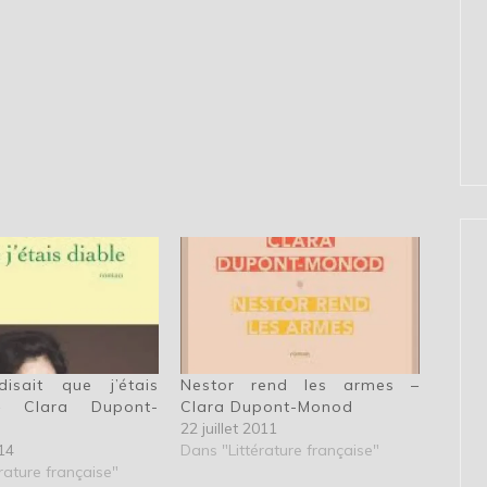
isait que j’étais
Nestor rend les armes –
– Clara Dupont-
Clara Dupont-Monod
22 juillet 2011
14
Dans "Littérature française"
rature française"