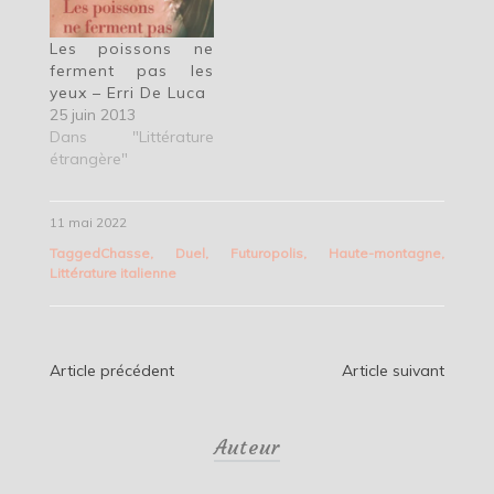
Les poissons ne
ferment pas les
yeux – Erri De Luca
25 juin 2013
Dans "Littérature
étrangère"
11 mai 2022
Tagged
Chasse
,
Duel
,
Futuropolis
,
Haute-montagne
,
Littérature italienne
Navigation
Article précédent
Article suivant
de
Auteur
l’article