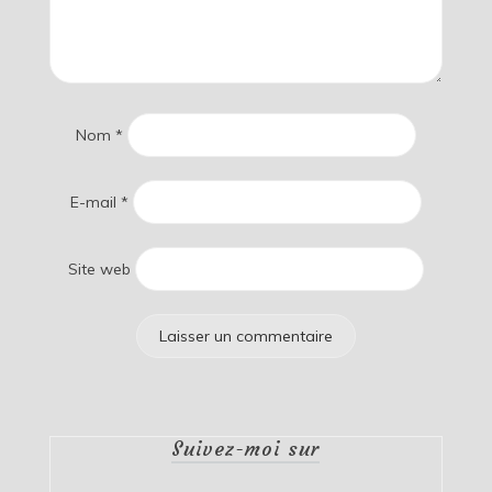
Nom
*
E-mail
*
Site web
Suivez-moi sur