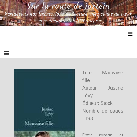
Skip
Sur la route de jostein
to
Partageons nos impressions de lecture, mes coups de cœur,
content
mes découvertes littéraires.
Titre : Mauvaise
fille
Auteur : Justine
Lévy
Éditeur: Stock
Nombre de pages
: 198
Entre roman et