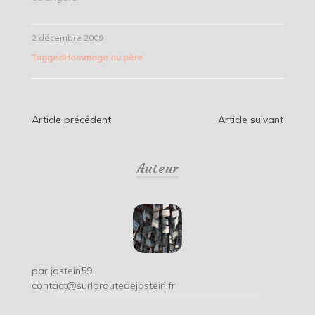
2 décembre 2009
Tagged
Hommage au père
Navigation
Article précédent
Article suivant
de
Auteur
l’article
par
jostein59
contact@surlaroutedejostein.fr