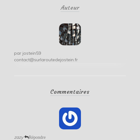
de
Auteur
l’article
par
jostein59
contact@surlaroutedejostein.fr
Commentaires
zazy
Répondre