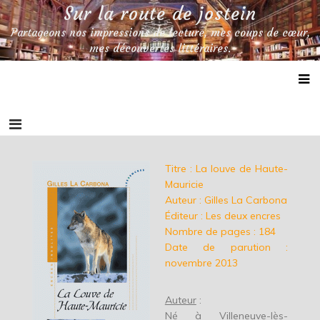
Skip
Sur la route de jostein
to
Partageons nos impressions de lecture, mes coups de cœur,
content
mes découvertes littéraires.
Titre : La louve de Haute-
Mauricie
Auteur : Gilles La Carbona
Éditeur : Les deux encres
Nombre de pages : 184
Date de parution :
novembre 2013
Auteur
:
Né à Villeneuve-lès-