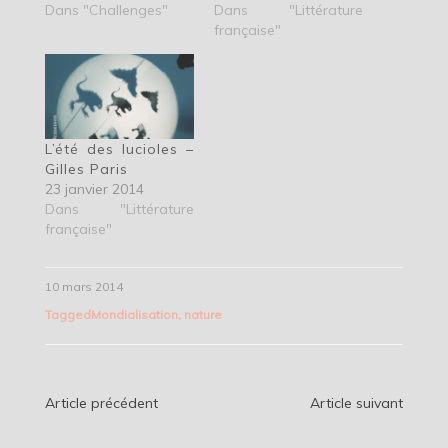
Dans "Littérature
Dans "Challenges"
française"
L’été des lucioles –
Gilles Paris
23 janvier 2014
Dans "Littérature
française"
10 mars 2014
Tagged
Mondialisation
,
nature
Navigation
Article précédent
Article suivant