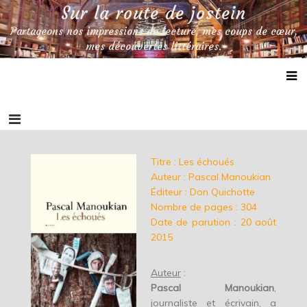
Skip
Sur la route de jostein
to
Partageons nos impressions de lecture, mes coups de cœur,
content
mes découvertes littéraires.
Titre : Les échoués
Auteur : Pascal Manoukian
Éditeur : Don Quichotte
Nombre de pages : 304
Date de parution : 20 août
2015
Auteur
:
Pascal Manoukian
,
journaliste et écrivain, a