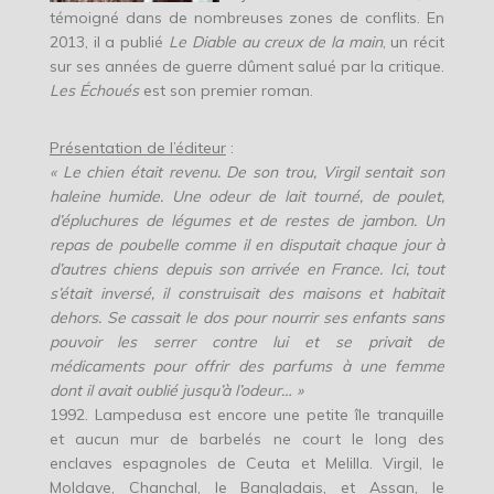
témoigné dans de nombreuses zones de conflits. En
2013, il a publié
Le Diable au creux de la main
, un récit
sur ses années de guerre dûment salué par la critique.
Les Échoués
est son premier roman.
Présentation de l’éditeur
:
« Le chien était revenu. De son trou, Virgil sentait son
haleine humide. Une odeur de lait tourné, de poulet,
d’épluchures de légumes et de restes de jambon. Un
repas de poubelle comme il en disputait chaque jour à
d’autres chiens depuis son arrivée en France. Ici, tout
s’était inversé, il construisait des maisons et habitait
dehors. Se cassait le dos pour nourrir ses enfants sans
pouvoir les serrer contre lui et se privait de
médicaments pour offrir des parfums à une femme
dont il avait oublié jusqu’à l’odeur… »
1992. Lampedusa est encore une petite île tranquille
et aucun mur de barbelés ne court le long des
enclaves espagnoles de Ceuta et Melilla. Virgil, le
Moldave, Chanchal, le Bangladais, et Assan, le